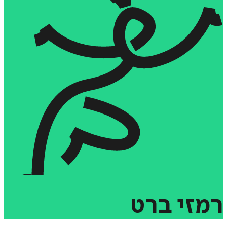
רמזי
ברט