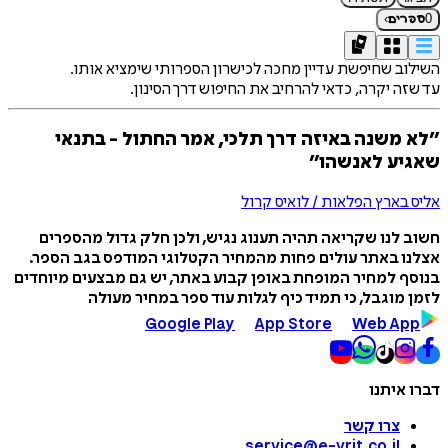
›
0
ספרים
השילוב שחיפשת עדיין מחכה לכישרון הספרותי שימציא אותו.
עד שזה יקרה, כדאי להרחיב את החיפוש דרך הסינון.
״לא משנה באיזה דרך תלכי, אמר החתול - בתנאי
שאגיע לאנשהו״
אליס בארץ הפלאות / לואיס קרול
חשוב לנו שקריאה תהיה תענוג נגיש, ולכן חלק גדול מהספרים
אצלנו באתר עולים פחות מהמחיר הקטלוגי המודפס בגב הספר.
בנוסף למחיר המופחת באופן קבוע באתר, יש גם מבצעים מיוחדים
לזמן מוגבל, כי תמיד כיף לגלות עוד ספר במחיר מעולה
Google Play
App Store
Web App
דברו איתנו
צרו קשר
service@e-vrit.co.il