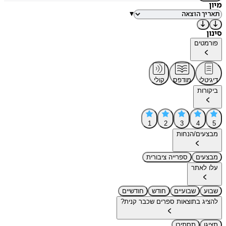
מיון
▾
סינון
פורמטים
דיגיטלי
מודפס
קולי
ביקורות
1
2
3
4
5
מבצעים/הנחות
מבצעים
ספרייה ציבורית
עלו לאתר
שבוע
שבועיים
חודש
חודשיים
להציג בתוצאות ספרים שכבר קנית?
תציגו
תסתירו