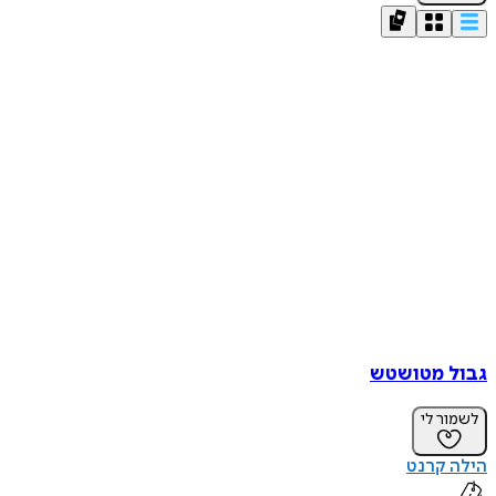
גבול מטושטש
לשמור לי
הילה קרנט