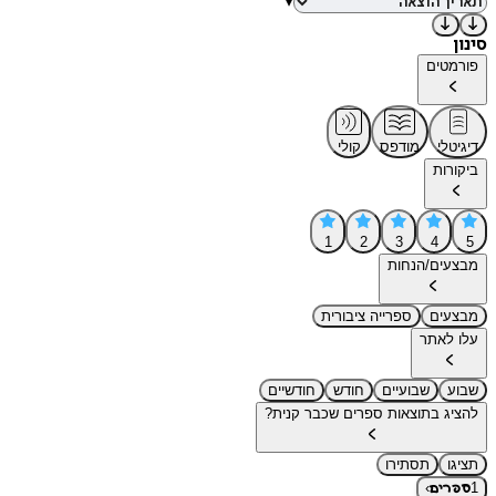
▾
סינון
פורמטים
דיגיטלי
מודפס
קולי
ביקורות
1
2
3
4
5
מבצעים/הנחות
מבצעים
ספרייה ציבורית
עלו לאתר
שבוע
שבועיים
חודש
חודשיים
להציג בתוצאות ספרים שכבר קנית?
תציגו
תסתירו
›
1
ספרים