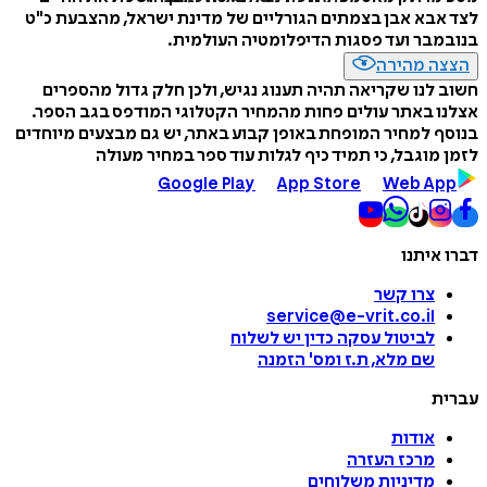
לצד אבא אבן בצמתים הגורליים של מדינת ישראל, מהצבעת כ"ט
בנובמבר ועד פסגות הדיפלומטיה העולמית.
הצצה מהירה
חשוב לנו שקריאה תהיה תענוג נגיש, ולכן חלק גדול מהספרים
אצלנו באתר עולים פחות מהמחיר הקטלוגי המודפס בגב הספר.
בנוסף למחיר המופחת באופן קבוע באתר, יש גם מבצעים מיוחדים
לזמן מוגבל, כי תמיד כיף לגלות עוד ספר במחיר מעולה
Google Play
App Store
Web App
דברו איתנו
צרו קשר
service@e-vrit.co.il
לביטול עסקה
כדין יש לשלוח
שם מלא, ת.ז ומס
'
הזמנה
עברית
אודות
מרכז העזרה
מדיניות משלוחים