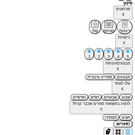
סינון
פורמטים
דיגיטלי
מודפס
קולי
ביקורות
1
2
3
4
5
מבצעים/הנחות
מבצעים
ספרייה ציבורית
עלו לאתר
שבוע
שבועיים
חודש
חודשיים
להציג בתוצאות ספרים שכבר קנית?
תציגו
תסתירו
›
1
ספרים