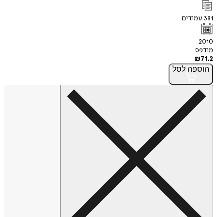
381
עמודים
2010
מודפס
₪
71.2
הוספה
לסל