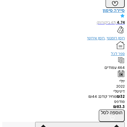
סיירה סימון
4.74
(
47
ביקורות
)
רומן רומנטי
רומן אירוטי
ספר לכל
464
עמודים
יולי
2022
דיגיטלי
32
₪
מחיר קודם:
44
₪
מודפס
₪
83.3
הוספה
לסל