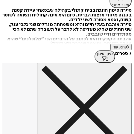
עקוב אחרי
סיירה סימון חונכה בבית קתולי בקהילה שבפאתי עיירה קטנה
בקנזס מיזורי ארצות הברית. כיום היא אינה קתולית ונשואה לשוטר
קשוח, ואמא מסורה לשני ילדים.
סיירה אוהבת בעלי חיים והיא ומשפחתה מגדלים שני כלבי ענק,
שני חתולים שהיא מעדיפה לא לדבר על העובדה שהם לא הכי
מסתדרים ודיי שובבים.
אהבתה הקינקית היא לכתוב על הדברים הכי ״מלוכלכים״ שהיא
מעלה בדעתה. מי אמר שובבה ולא קיבל?
לקרוא עוד
קצת שריטות אנושיות: לסיירה יש פטיש על המלך ארתור, סודה,
קפה, קלפי טארוט, מכנסיי טייטס וללמוד מילים חדשות כל יום.
7 ספרים
מיון וסינון
בעברה עסקה בקרמיקה, הייתה מורה להיסטוריה, וגם ספרנית.
המדיות החברתיות המועדפות אליה הן ספוטיפיי ואינסטגרם.