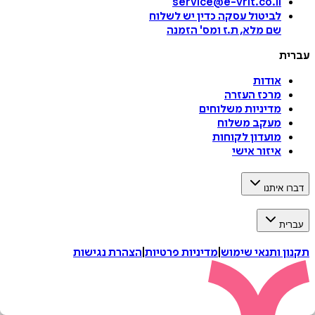
service@e-vrit.co.il
לביטול עסקה
כדין יש לשלוח
שם מלא, ת.ז ומס
'
הזמנה
עברית
אודות
מרכז העזרה
מדיניות משלוחים
מעקב משלוח
מועדון לקוחות
איזור אישי
דברו איתנו
עברית
תקנון ותנאי שימוש
|
מדיניות פרטיות
|
הצהרת נגישות