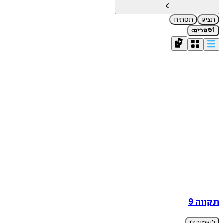
תציגו
תסתירו
›
1
ספרים
תקווה 9
לשמור לי