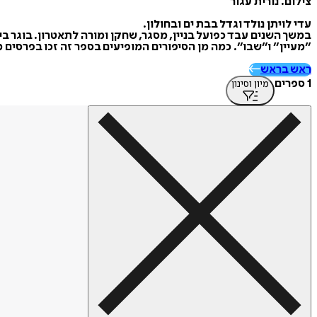
צילום: נורית עגור
עדי לויתן נולד וגדל בבת ים ובחולון.
במשך השנים עבד כפועל בניין, מסגר, שחקן ומורה לתאטרון. בוגר בית
״מעיין״ ו״שבו״. כמה מן הסיפורים המופיעים בספר זה זכו בפרסים 
ראש בראש
1 ספרים
מיון וסינון