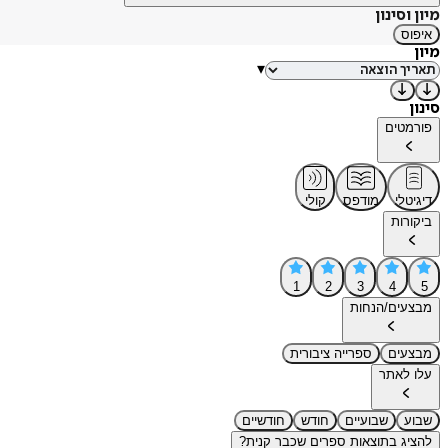
מיון וסינון
איפוס
מיון
▾
סינון
פורמטים
דיגיטלי
מודפס
קולי
ביקורות
1
2
3
4
5
מבצעים/הנחות
מבצעים
ספרייה ציבורית
עלו לאתר
שבוע
שבועיים
חודש
חודשיים
להציג בתוצאות ספרים שכבר קנית?