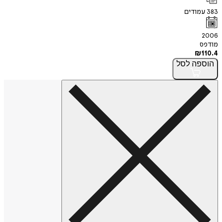
383
עמודים
2006
מודפס
₪
110.4
הוספה
לסל