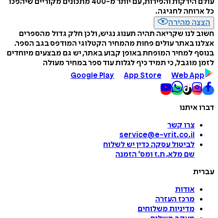
עולם הירקות והפירות, עם יותר מ-400 מתכונים מקוריים שיהפכו
כל ארוחה לחגיגה.
הצצה מהירה
חשוב לנו שקריאה תהיה תענוג נגיש, ולכן חלק גדול מהספרים
אצלנו באתר עולים פחות מהמחיר הקטלוגי המודפס בגב הספר.
בנוסף למחיר המופחת באופן קבוע באתר, יש גם מבצעים מיוחדים
לזמן מוגבל, כי תמיד כיף לגלות עוד ספר במחיר מעולה
Google Play
App Store
Web App
דברו איתנו
צרו קשר
service@e-vrit.co.il
לביטול עסקה
כדין יש לשלוח
שם מלא, ת.ז ומס
'
הזמנה
עברית
אודות
מרכז העזרה
מדיניות משלוחים