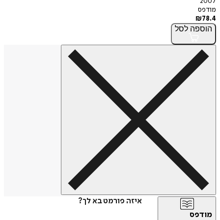
2007
מודפס
₪
78.4
הוספה
לסל
איזה פורמט בא לך?
מודפס