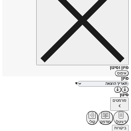
מיון וסינון
איפוס
מיון
▾
סינון
פורמטים
דיגיטלי
מודפס
קולי
ביקורות