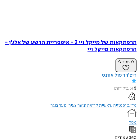
הרפתקאות של מייקל ויי 2 - אימפריית הרשע של אלג'ן -
הרפתקאות מייקל ויי
לשמור לי
ריצ'רד פול אוונס
5
(
3
ביקורות
)
מד"ב ופנטזיה
ראשית קריאה ונוער צעיר
נוער בוגר
מטר
360
עמודים