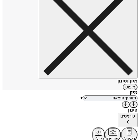
מיון וסינון
איפוס
מיון
▾
סינון
פורמטים
דיגיטלי
מודפס
קולי