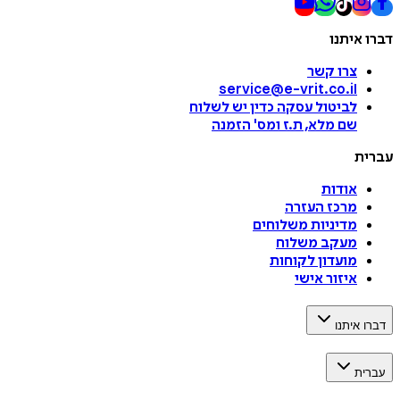
דברו איתנו
צרו קשר
service@e-vrit.co.il
לביטול עסקה
כדין יש לשלוח
שם מלא, ת.ז ומס
'
הזמנה
עברית
אודות
מרכז העזרה
מדיניות משלוחים
מעקב משלוח
מועדון לקוחות
איזור אישי
דברו איתנו
עברית