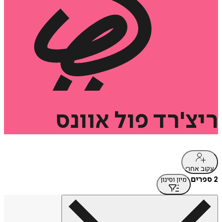
ריצ'רד
פול
אוונס
עקוב אחרי
2 ספרים
מיון וסינון