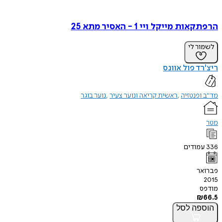
הרפתקאות מייקל ויי 1 - האסיר מתא 25
לשמור לי
ריצ'רד פול אוונס
מד"ב ופנטזיה
ראשית קריאה ונוער צעיר
נוער בוגר
מטר
336
עמודים
פברואר
2015
מודפס
₪
66.5
הוספה
לסל