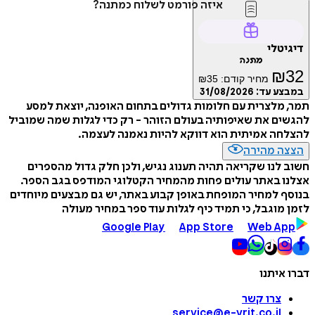
איזה פורמט לשלוח כמתנה?
דיגיטלי
מתנה
₪
32
מחיר קודם:
35
₪
במבצע עד:
31/08/2026
תמר, מלצרית עם חלומות גדולים בתחום האופנה, יוצאת למסע
להגשים את שאיפותיה בעולם הזוהר - רק כדי לגלות שמה שמוביל
להצלחה אמיתית הוא דווקא להיות נאמנה לעצמה.
הצצה מהירה
חשוב לנו שקריאה תהיה תענוג נגיש, ולכן חלק גדול מהספרים
אצלנו באתר עולים פחות מהמחיר הקטלוגי המודפס בגב הספר.
בנוסף למחיר המופחת באופן קבוע באתר, יש גם מבצעים מיוחדים
לזמן מוגבל, כי תמיד כיף לגלות עוד ספר במחיר מעולה
Google Play
App Store
Web App
דברו איתנו
צרו קשר
service@e-vrit.co.il