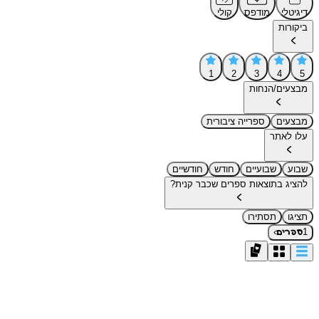
דיגיטלי
מודפס
קולי
ביקורות
1
2
3
4
5
מבצעים/הנחות
מבצעים
ספרייה ציבורית
עלו לאתר
שבוע
שבועיים
חודש
חודשיים
להציג בתוצאות ספרים שכבר קנית?
תציגו
תסתירו
›
1
ספרים