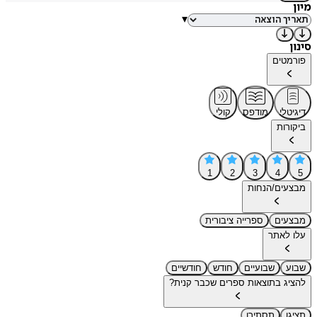
מיון
▾
סינון
פורמטים
דיגיטלי
מודפס
קולי
ביקורות
1
2
3
4
5
מבצעים/הנחות
מבצעים
ספרייה ציבורית
עלו לאתר
שבוע
שבועיים
חודש
חודשיים
להציג בתוצאות ספרים שכבר קנית?
תציגו
תסתירו