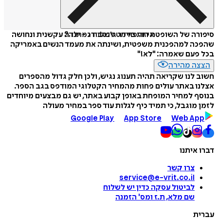
איזה פורמט לשלוח כמתנה?
סיפורה של השופטת רות ביידר גינסבורג - ילדה עקשנית ונחושה
שהפכה למהפכנית משפטית, ושינתה את מעמד הנשים באמריקה
בכל פעם שאמרה: "לא!"
הצצה מהירה
חשוב לנו שקריאה תהיה תענוג נגיש, ולכן חלק גדול מהספרים
אצלנו באתר עולים פחות מהמחיר הקטלוגי המודפס בגב הספר.
בנוסף למחיר המופחת באופן קבוע באתר, יש גם מבצעים מיוחדים
לזמן מוגבל, כי תמיד כיף לגלות עוד ספר במחיר מעולה
Google Play
App Store
Web App
דברו איתנו
צרו קשר
service@e-vrit.co.il
לביטול עסקה
כדין יש לשלוח
שם מלא, ת.ז ומס
'
הזמנה
עברית