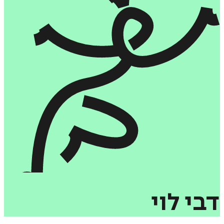
דבי
לוי