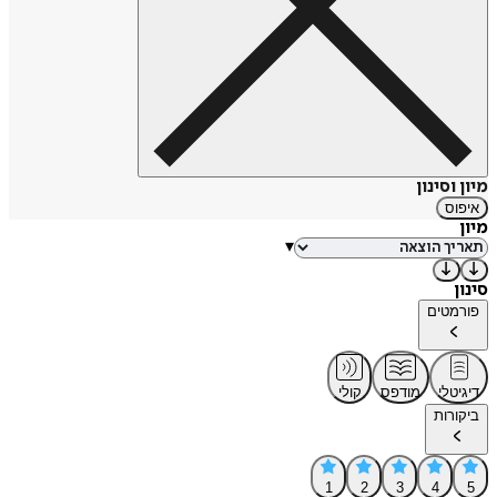
מיון וסינון
איפוס
מיון
▾
סינון
פורמטים
דיגיטלי
מודפס
קולי
ביקורות
1
2
3
4
5