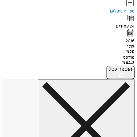
ספרית פועלים
24
עמודים
2016
קולי
₪
20
מודפס
₪
44.8
הוספה
לסל