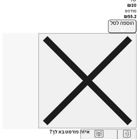
₪
20
מודפס
₪
55.2
הוספה
לסל
איזה פורמט בא לך?