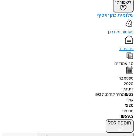
לשמור לי
שלומית כהן־אסיף
פעוטות וילדי גן
עם עובד
40
עמודים
ספטמבר
2020
דיגיטלי
32
₪
מחיר קודם:
37
₪
קולי
₪
20
מודפס
₪
59.2
הוספה
לסל