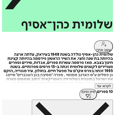
שלומית
כהן־אסיף
עקוב אחרי
שלומית כהן-אסיף נולדה בשנת 1948 בעיראק, עלתה ארצה
בהיותה בת שנה וחצי. את השיר הראשון פירסמה בהיותה קצינת
חינוך בצבא. מאז פרסמה עשרות ספרים, אגדות, שירים וספרים
מצויירים לקטנים שלומית זכתה ב-15 פרסים ספרותיים. בשנת
1995 זכתה בפרס אקו'ם על מפעל חיים. בחולון, עיר מגוריה, הוקם
גן פסלים ע'ש הארנב ממושי . ספרה 'מסיבה בגן העכברים' מייצג
את ישראל בתוכנית הטלוויזיה האמריקאית 'רחוב סומסום מארח
ספורים מרחבי העולם'. האגדות של שלומית מופקות להצגות.
לקרוא עוד
שיריה מופקים לכרטיסי ברכה, מודפסים על מצעים לתינוקות ועל
חולצות. שיריה מולחנים ומתורגמים לשפות שונות. מאות משיריה
10 ספרים
מיון וסינון
משובצים בספרי הלימוד ובאנתולוגיות בארץ ובעולם.
שלומית היא כלת פרס ביאליק לשנת 2010.