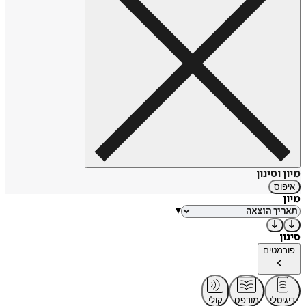
מיון וסינון
איפוס
מיון
▾
סינון
פורמטים
דיגיטלי
מודפס
קולי