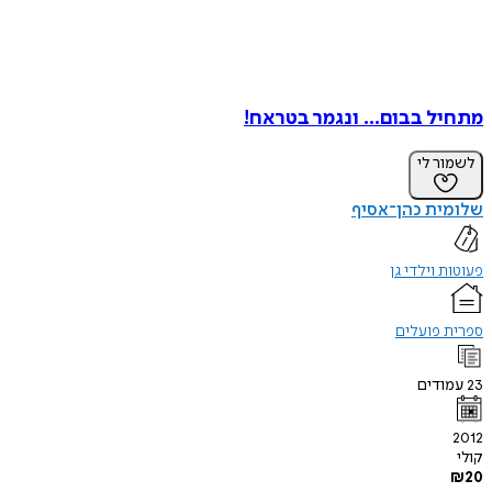
מתחיל בבום... ונגמר בטראח!
לשמור לי
שלומית כהן־אסיף
פעוטות וילדי גן
ספרית פועלים
23
עמודים
2012
קולי
₪
20