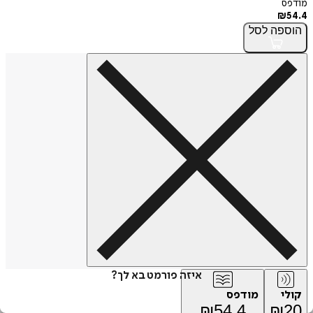
מודפס
₪
54.4
הוספה
לסל
איזה פורמט בא לך?
קולי
מודפס
₪
54.4
₪
20