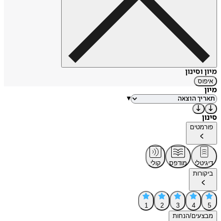
מיון וסינון
איפוס
מיון
▾
סינון
פורמטים
דיגיטלי
מודפס
קולי
ביקורות
1
2
3
4
5
מבצעים/הנחות