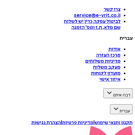
צרו קשר
service@e-vrit.co.il
לביטול עסקה
כדין יש לשלוח
שם מלא, ת.ז ומס
'
הזמנה
עברית
אודות
מרכז העזרה
מדיניות משלוחים
מעקב משלוח
מועדון לקוחות
איזור אישי
דברו איתנו
עברית
תקנון ותנאי שימוש
|
מדיניות פרטיות
|
הצהרת נגישות