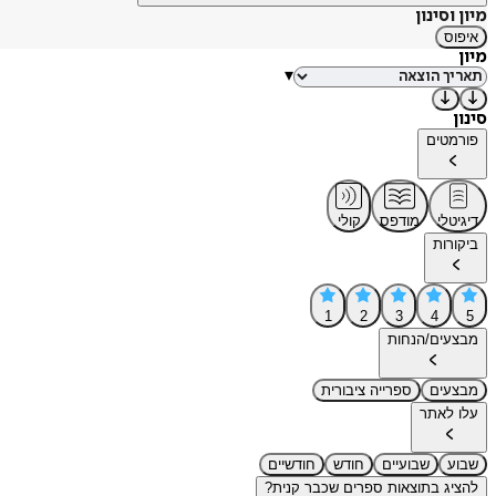
מיון וסינון
איפוס
מיון
▾
סינון
פורמטים
דיגיטלי
מודפס
קולי
ביקורות
1
2
3
4
5
מבצעים/הנחות
מבצעים
ספרייה ציבורית
עלו לאתר
שבוע
שבועיים
חודש
חודשיים
להציג בתוצאות ספרים שכבר קנית?