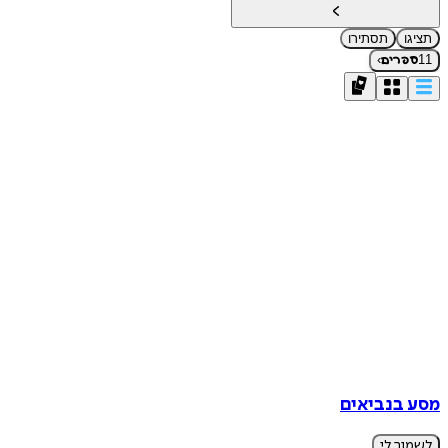
תציגו
תסתירו
›
11
ספרים
מסע בנביאים
לשמור לי