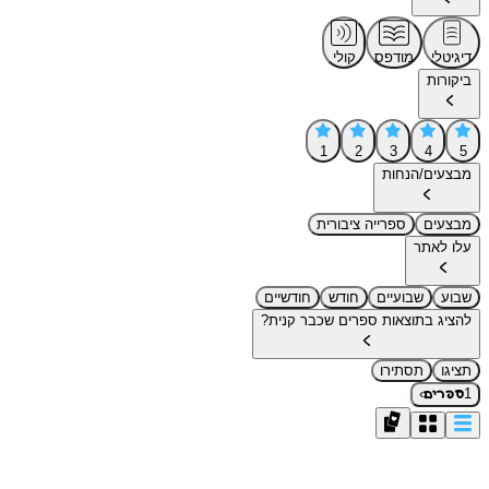
דיגיטלי
מודפס
קולי
ביקורות
1
2
3
4
5
מבצעים/הנחות
מבצעים
ספרייה ציבורית
עלו לאתר
שבוע
שבועיים
חודש
חודשיים
להציג בתוצאות ספרים שכבר קנית?
תציגו
תסתירו
›
1
ספרים