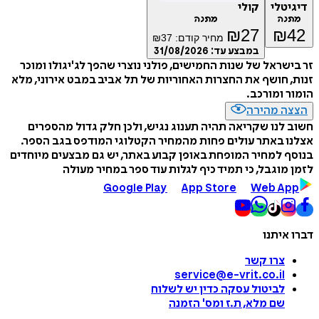
דיגיטלי
קולי
מתנה
מתנה
₪
27
₪
42
מחיר קודם:
37
₪
במבצע עד:
31/08/2026
זר בישראל של שנות החמישים, פולני נוצרי שהפך לג'יגולו ומוכר
זנות, חושף את החצרות האחוריות של תל אביב במבט אירוני, מלא
הומור ומורכב.
הצצה מהירה
חשוב לנו שקריאה תהיה תענוג נגיש, ולכן חלק גדול מהספרים
אצלנו באתר עולים פחות מהמחיר הקטלוגי המודפס בגב הספר.
בנוסף למחיר המופחת באופן קבוע באתר, יש גם מבצעים מיוחדים
לזמן מוגבל, כי תמיד כיף לגלות עוד ספר במחיר מעולה
Google Play
App Store
Web App
דברו איתנו
צרו קשר
service@e-vrit.co.il
לביטול עסקה
כדין יש לשלוח
שם מלא, ת.ז ומס
'
הזמנה