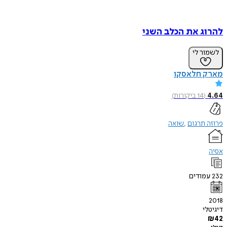
להרוג את הכלב השני
לשמור לי
מארק חלאסקו
4.64
(
14
ביקורות
)
פרוזה תרגום
שואה
אסיה
232
עמודים
2018
דיגיטלי
₪
42