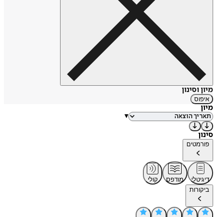
מיון וסינון
איפוס
מיון
▾
סינון
פורמטים
דיגיטלי
מודפס
קולי
ביקורות