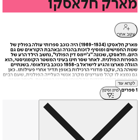
מארק
חלאסקו
עקוב אחרי
מארק חְלַאסְקו (1969-1934) היה כוכב ספרותי עולה בפולין של
שנות החמישים ומוסיף לזכות בהכרה ובאהבת הקוראים שם גם
היום. חלאסקו, שכונה "ג'יימס דין הפולני", נחשב הילד הרע של
הספרות הפולנית. לאחר שסר חינו בעיני המשטר הקומוניסטי, הוא
הוגלה מארצו והגיע לישראל ב-1958 ככוכב בינלאומי. בשנתיים
ששהה בה, עקבו מדורי הרכילות באופן תדיר אחרי פעילותו. כאן
גם נמצא לו קהל מעריצים מקרב אנשי העלייה הפולנית, שעם רבים
מהם קיים קשרי ידידות עד למותו הטרגי בטרם עת. לאחר שעזב
לקרוא עוד
את הארץ והיגר לגרמניה, לשוויץ ולארצות הברית, נהפכה ישראל
למקור השראתו הספרותית – מקום ההתרחשות של רוב היצירות
1 ספרים
מיון וסינון
שחיבר בתקופה זו.