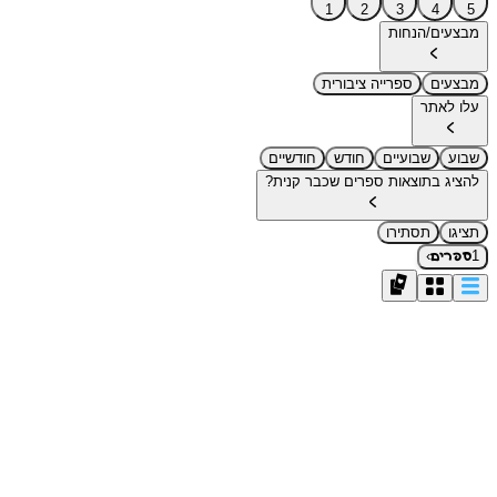
1
2
3
4
5
מבצעים/הנחות
מבצעים
ספרייה ציבורית
עלו לאתר
שבוע
שבועיים
חודש
חודשיים
להציג בתוצאות ספרים שכבר קנית?
תציגו
תסתירו
›
1
ספרים