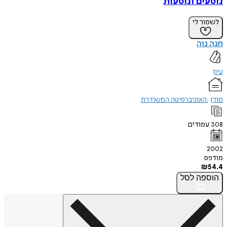
נוסעים ונוסעות
לשמור לי
חנה נוה
עיון
מודן
האוניברסיטה המשודרת
308
עמודים
2002
מודפס
₪
54.4
הוספה
לסל