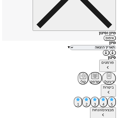
מיון וסינון
איפוס
מיון
▾
סינון
פורמטים
דיגיטלי
מודפס
קולי
ביקורות
1
2
3
4
5
מבצעים/הנחות