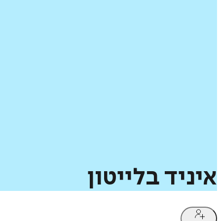
איניד
בלייטון