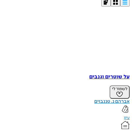
על שוטרים וגנבים
לשמור לי
אברהם נ. טננבוים
עיון