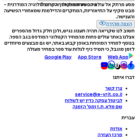
איזה פורמט לשלוח כמתנה?
מסע מרתק אל עולם הפשע והחוק דרך הקרימינולוגיה המודרנית -
מבט מקיף על התיאוריות, המחקרים והדילמות שמאחורי הפשיעה
והענישה.
הצצה מהירה
חשוב לנו שקריאה תהיה תענוג נגיש, ולכן חלק גדול מהספרים
אצלנו באתר עולים פחות מהמחיר הקטלוגי המודפס בגב הספר.
בנוסף למחיר המופחת באופן קבוע באתר, יש גם מבצעים מיוחדים
לזמן מוגבל, כי תמיד כיף לגלות עוד ספר במחיר מעולה
Google Play
App Store
Web App
דברו איתנו
צרו קשר
service@e-vrit.co.il
לביטול עסקה
כדין יש לשלוח
שם מלא, ת.ז ומס
'
הזמנה
עברית
אודות
מרכז העזרה