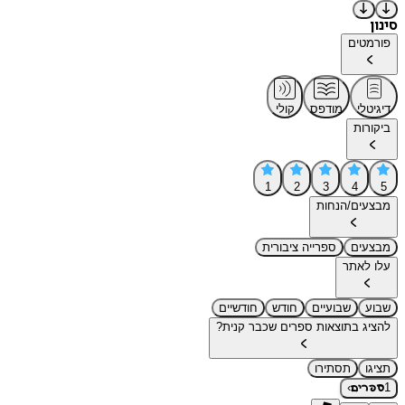
סינון
פורמטים
דיגיטלי
מודפס
קולי
ביקורות
1
2
3
4
5
מבצעים/הנחות
מבצעים
ספרייה ציבורית
עלו לאתר
שבוע
שבועיים
חודש
חודשיים
להציג בתוצאות ספרים שכבר קנית?
תציגו
תסתירו
›
1
ספרים