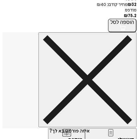
32
₪
מחיר קודם:
40
₪
מודפס
₪
75.2
הוספה
לסל
איזה פורמט בא לך?