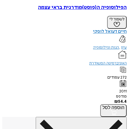
הפילוסופיה ה(פוסט)מודרנית בראי עצמה
לשמור לי
חיים דעואל לוסקי
עיון
הגות ופילוסופיה
האוניברסיטה המשודרת
272
עמודים
2011
מודפס
₪
54.4
הוספה
לסל