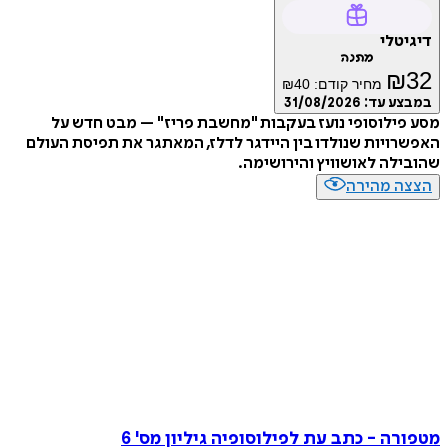
דיגיטלי
מתנה
₪
32
מחיר קודם:
40
₪
במבצע עד:
31/08/2026
מסע פילוסופי נועז בעקבות "מחשבת פריז" – מבט חדש על
האפשרויות שנולדו בין היידגר לדלז, המאתגר את תפיסת העולם
שהובילה לאושוויץ והירושימה.
הצצה מהירה
מטפורה - כתב עת לפילוסופיה גיליון מס' 6