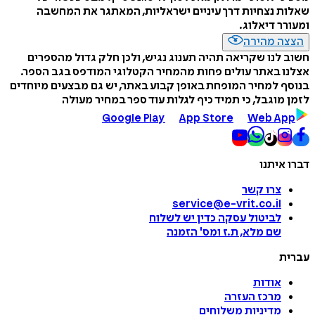
שאלות נצחיות דרך עיניים ישראליות, המאתגר את המחשבה
ומעורר דיאלוג.
הצצה מהירה
חשוב לנו שקריאה תהיה תענוג נגיש, ולכן חלק גדול מהספרים
אצלנו באתר עולים פחות מהמחיר הקטלוגי המודפס בגב הספר.
בנוסף למחיר המופחת באופן קבוע באתר, יש גם מבצעים מיוחדים
לזמן מוגבל, כי תמיד כיף לגלות עוד ספר במחיר מעולה
Google Play
App Store
Web App
דברו איתנו
צרו קשר
service@e-vrit.co.il
לביטול עסקה
כדין יש לשלוח
שם מלא, ת.ז ומס
'
הזמנה
עברית
אודות
מרכז העזרה
מדיניות משלוחים