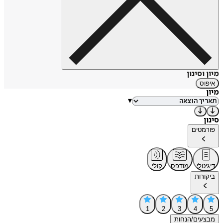
מיון וסינון
איפוס
מיון
▾
סינון
פורמטים
דיגיטלי
מודפס
קולי
ביקורות
1
2
3
4
5
מבצעים/הנחות