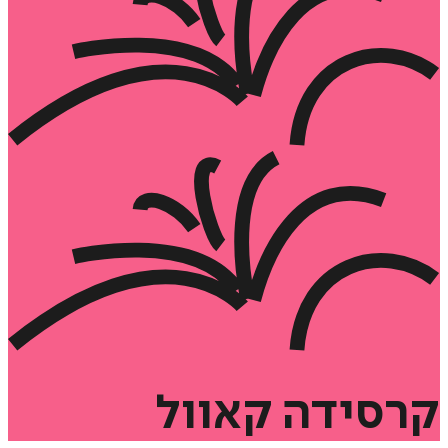
קרסידה
קאוול