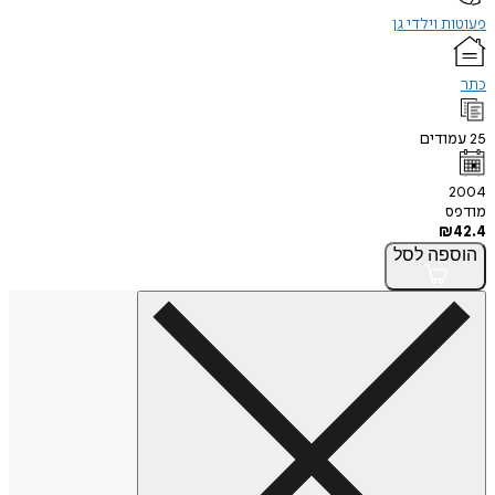
פעוטות וילדי גן
כתר
25
עמודים
2004
מודפס
₪
42.4
הוספה
לסל