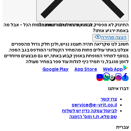
איזה פורמט לשלוח כמתנה?
התינוק לא מפסיק לבכות, והחיות המותשות מנסות הכל - אבל מה
באמת ירגיע אותו?
הצצה מהירה
חשוב לנו שקריאה תהיה תענוג נגיש, ולכן חלק גדול מהספרים
אצלנו באתר עולים פחות מהמחיר הקטלוגי המודפס בגב הספר.
בנוסף למחיר המופחת באופן קבוע באתר, יש גם מבצעים מיוחדים
לזמן מוגבל, כי תמיד כיף לגלות עוד ספר במחיר מעולה
Google Play
App Store
Web App
דברו איתנו
צרו קשר
service@e-vrit.co.il
לביטול עסקה
כדין יש לשלוח
שם מלא, ת.ז ומס
'
הזמנה
עברית