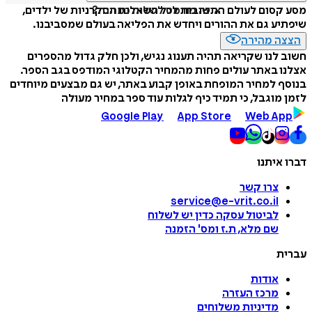
איזה פורמט לשלוח כמתנה?
מסע קסום לעולם התשובות לכל השאלות הסקרניות של ילדים,
שיפתיע גם את ההורים ויחדש את הפליאה בעולם שמסביבנו.
הצצה מהירה
חשוב לנו שקריאה תהיה תענוג נגיש, ולכן חלק גדול מהספרים
אצלנו באתר עולים פחות מהמחיר הקטלוגי המודפס בגב הספר.
בנוסף למחיר המופחת באופן קבוע באתר, יש גם מבצעים מיוחדים
לזמן מוגבל, כי תמיד כיף לגלות עוד ספר במחיר מעולה
Google Play
App Store
Web App
דברו איתנו
צרו קשר
service@e-vrit.co.il
לביטול עסקה
כדין יש לשלוח
שם מלא, ת.ז ומס
'
הזמנה
עברית
אודות
מרכז העזרה
מדיניות משלוחים