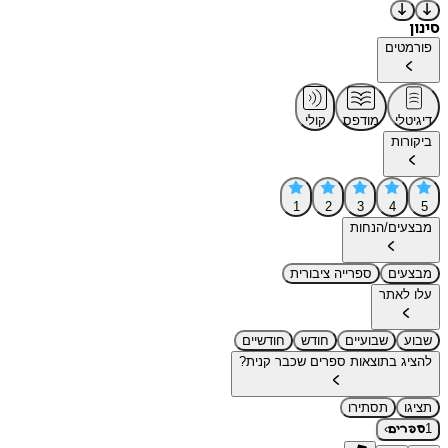
סינון
פורמטים
דיגיטלי
מודפס
קולי
ביקורות
1
2
3
4
5
מבצעים/הנחות
מבצעים
ספרייה ציבורית
עלו לאתר
שבוע
שבועיים
חודש
חודשיים
להציג בתוצאות ספרים שכבר קנית?
תציגו
תסתירו
›
1
ספרים