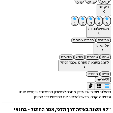
דיגיטלי
מודפס
קולי
ביקורות
1
2
3
4
5
מבצעים/הנחות
מבצעים
ספרייה ציבורית
עלו לאתר
שבוע
שבועיים
חודש
חודשיים
להציג בתוצאות ספרים שכבר קנית?
תציגו
תסתירו
›
0
ספרים
השילוב שחיפשת עדיין מחכה לכישרון הספרותי שימציא אותו.
עד שזה יקרה, כדאי להרחיב את החיפוש דרך הסינון.
״לא משנה באיזה דרך תלכי, אמר החתול - בתנאי