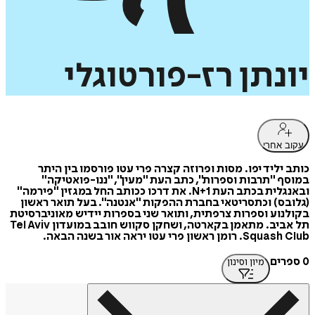
יונתן
רז-פורטוגלי
עקוב אחרי
כותב יליד יפו. מסות ופרוזה קצרה פרי עטו פורסמו בין היתר
במוסף "תרבות וספרות", כתב העת "מעין", "ננו-פואטיקה"
ובאנגלית בכתב העת N+1. את דרכו ככותב החל במגזין "פירמה"
(גלובס) וכתסריטאי בחברת ההפקות "אנטנה". בעל תואר ראשון
בקולנוע וספרות צרפתית, ותואר שני בספרות יידיש מאוניברסיטת
תל אביב. מתאמן בקארטה, ושחקן סקווש חובב במועדון Tel Aviv
Squash Club. רומן ראשון פרי עטו יראה אור בשנה הבאה.
0 ספרים
מיון וסינון