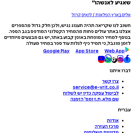
שאגיע לאנשהו״
אליס בארץ הפלאות / לואיס קרול
חשוב לנו שקריאה תהיה תענוג נגיש, ולכן חלק גדול מהספרים
אצלנו באתר עולים פחות מהמחיר הקטלוגי המודפס בגב הספר.
בנוסף למחיר המופחת באופן קבוע באתר, יש גם מבצעים מיוחדים
לזמן מוגבל, כי תמיד כיף לגלות עוד ספר במחיר מעולה
Google Play
App Store
Web App
דברו איתנו
צרו קשר
service@e-vrit.co.il
לביטול עסקה
כדין יש לשלוח
שם מלא, ת.ז ומס
'
הזמנה
עברית
אודות
מרכז העזרה
מדיניות משלוחים