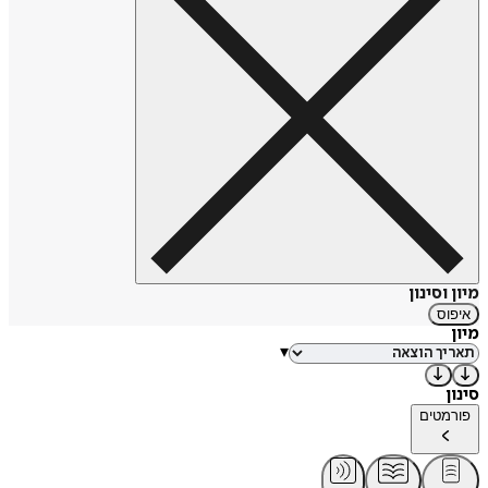
מיון וסינון
איפוס
מיון
▾
סינון
פורמטים