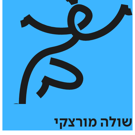
שולה
מורצקי