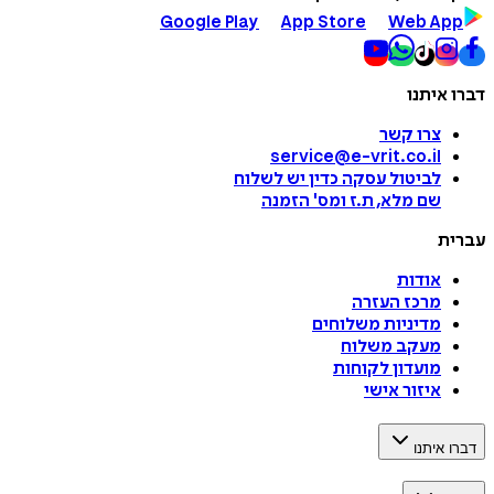
Google Play
App Store
Web App
דברו איתנו
צרו קשר
service@e-vrit.co.il
לביטול עסקה
כדין יש לשלוח
שם מלא, ת.ז ומס
'
הזמנה
עברית
אודות
מרכז העזרה
מדיניות משלוחים
מעקב משלוח
מועדון לקוחות
איזור אישי
דברו איתנו