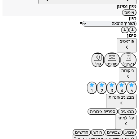
מיון וסינון
איפוס
מיון
▾
סינון
פורמטים
דיגיטלי
מודפס
קולי
ביקורות
1
2
3
4
5
מבצעים/הנחות
מבצעים
ספרייה ציבורית
עלו לאתר
שבוע
שבועיים
חודש
חודשיים
להציג בתוצאות ספרים שכבר קנית?