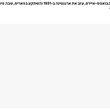
חוליו קורטאסר נולד ב- 1914 בבריסל, להורים ארגנטינאים. 