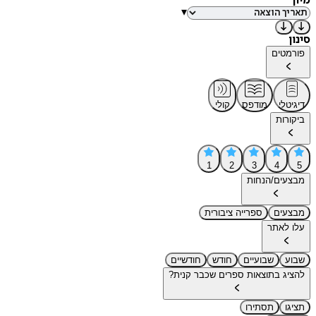
מיון
▾
סינון
פורמטים
דיגיטלי
מודפס
קולי
ביקורות
1
2
3
4
5
מבצעים/הנחות
מבצעים
ספרייה ציבורית
עלו לאתר
שבוע
שבועיים
חודש
חודשיים
להציג בתוצאות ספרים שכבר קנית?
תציגו
תסתירו