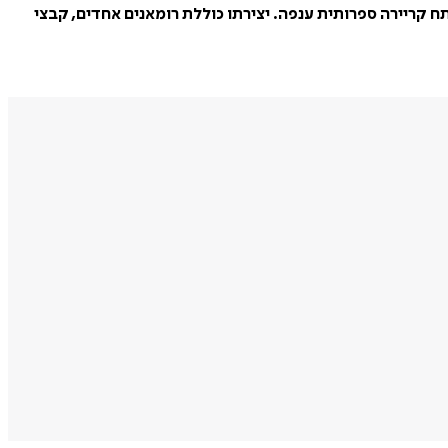
הוא גדל בבואנוס-איירס, עזב את ארגנטינה ב-1951 והשתקע בפאריס, שבה פיתח קריירה ספרותית ענפה. יצירתו כוללת רומאנים אחדים, קבצי