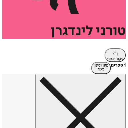
טורני
לינדגרן
עקוב אחרי
1 ספרים
מיון וסינון