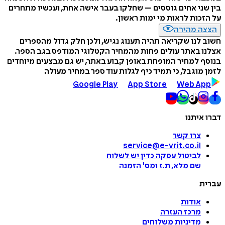
בין שני אחים גוססים – שחלקו בעבר אישה אחת, ועכשיו מתחרים
על הזכות לראות מי ימות ראשון.
הצצה מהירה
חשוב לנו שקריאה תהיה תענוג נגיש, ולכן חלק גדול מהספרים
אצלנו באתר עולים פחות מהמחיר הקטלוגי המודפס בגב הספר.
בנוסף למחיר המופחת באופן קבוע באתר, יש גם מבצעים מיוחדים
לזמן מוגבל, כי תמיד כיף לגלות עוד ספר במחיר מעולה
Google Play
App Store
Web App
דברו איתנו
צרו קשר
service@e-vrit.co.il
לביטול עסקה
כדין יש לשלוח
שם מלא, ת.ז ומס
'
הזמנה
עברית
אודות
מרכז העזרה
מדיניות משלוחים