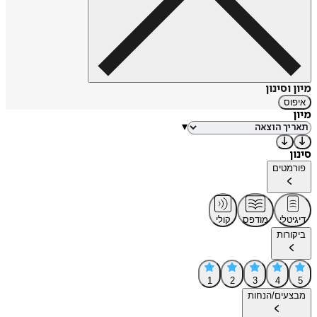
מיון וסינון
איפוס
מיון
▾
סינון
פורמטים
דיגיטלי
מודפס
קולי
ביקורות
1
2
3
4
5
מבצעים/הנחות