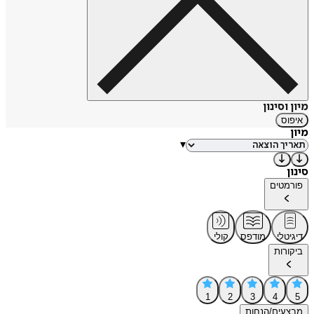
מיון וסינון
איפוס
מיון
▾
סינון
פורמטים
דיגיטלי
מודפס
קולי
ביקורות
1
2
3
4
5
מבצעים/הנחות