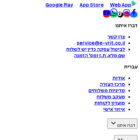
Google Play
App Store
Web App
דברו איתנו
צרו קשר
service@e-vrit.co.il
לביטול עסקה
כדין יש לשלוח
שם מלא, ת.ז ומס
'
הזמנה
עברית
אודות
מרכז העזרה
מדיניות משלוחים
מעקב משלוח
מועדון לקוחות
איזור אישי
דברו איתנו