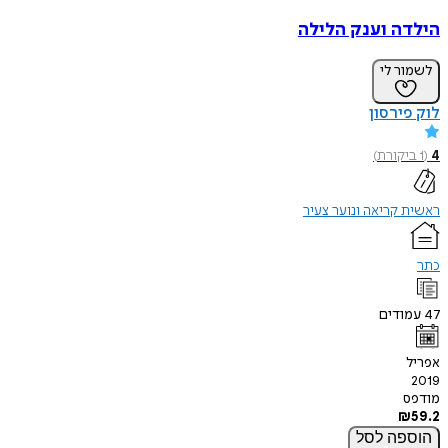
הילדה וענק הלילה
לשמור לי
לוק פירסון
4
(
1
ביקורת
)
ראשית קריאה ונוער צעיר
כתר
47
עמודים
אפריל
2019
מודפס
₪
59.2
הוספה
לסל