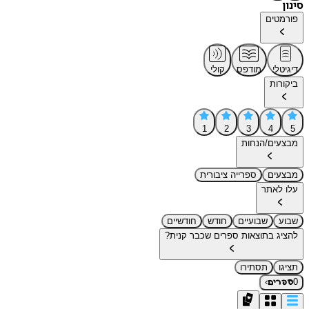
סינון
פורמטים
דיגיטלי
מודפס
קולי
ביקורות
1
2
3
4
5
מבצעים/הנחות
מבצעים
ספרייה ציבורית
עלו לאתר
שבוע
שבועיים
חודש
חודשיים
להציג בתוצאות ספרים שכבר קנית?
תציגו
תסתירו
›
0
ספרים