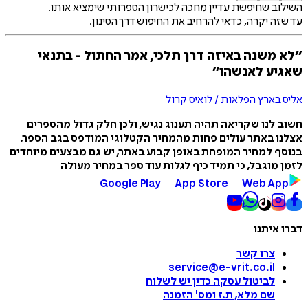
השילוב שחיפשת עדיין מחכה לכישרון הספרותי שימציא אותו.
עד שזה יקרה, כדאי להרחיב את החיפוש דרך הסינון.
״לא משנה באיזה דרך תלכי, אמר החתול - בתנאי
שאגיע לאנשהו״
אליס בארץ הפלאות / לואיס קרול
חשוב לנו שקריאה תהיה תענוג נגיש, ולכן חלק גדול מהספרים
אצלנו באתר עולים פחות מהמחיר הקטלוגי המודפס בגב הספר.
בנוסף למחיר המופחת באופן קבוע באתר, יש גם מבצעים מיוחדים
לזמן מוגבל, כי תמיד כיף לגלות עוד ספר במחיר מעולה
Google Play
App Store
Web App
דברו איתנו
צרו קשר
service@e-vrit.co.il
לביטול עסקה
כדין יש לשלוח
שם מלא, ת.ז ומס
'
הזמנה