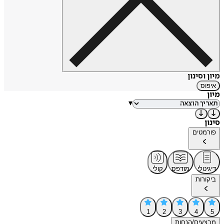
מיון וסינון
איפוס
מיון
▾
סינון
פורמטים
דיגיטלי
מודפס
קולי
ביקורות
1
2
3
4
5
מבצעים/הנחות