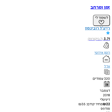
זמן ומרחב
לשמור לי
רייצ'ל רובינסון
3.71
(
7
ביקורות
)
רומן אירוטי
אדל
320
עמודים
דצמבר
2018
דיגיטלי
22
₪
מחיר קודם:
35
₪
מודפס