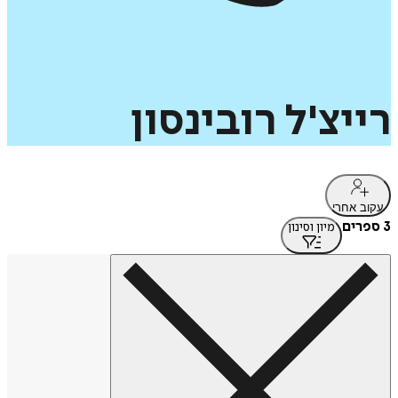
רייצ'ל
רובינסון
עקוב אחרי
3 ספרים
מיון וסינון