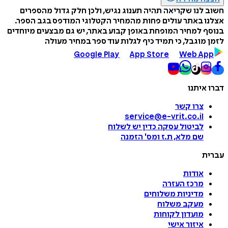
חשוב לנו שקריאה תהיה תענוג נגיש, ולכן חלק גדול מהספרים
אצלנו באתר עולים פחות מהמחיר הקטלוגי המודפס בגב הספר.
בנוסף למחיר המופחת באופן קבוע באתר, יש גם מבצעים מיוחדים
לזמן מוגבל, כי תמיד כיף לגלות עוד ספר במחיר מעולה
Google Play
App Store
Web App
דברו איתנו
צרו קשר
service@e-vrit.co.il
לביטול עסקה
כדין יש לשלוח
שם מלא, ת.ז ומס
'
הזמנה
עברית
אודות
מרכז העזרה
מדיניות משלוחים
מעקב משלוח
מועדון לקוחות
איזור אישי