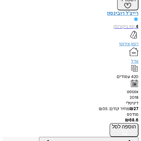
רייצ'ל רובינסון
4
(
10
ביקורות
)
רומן אירוטי
אדל
420
עמודים
אוגוסט
2018
דיגיטלי
27
₪
מחיר קודם:
35
₪
מודפס
₪
68.6
הוספה
לסל