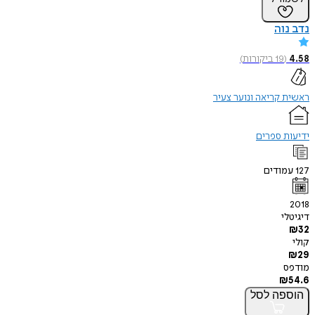
נדב נוה
4.58
(
19
ביקורות
)
ראשית קריאה ונוער צעיר
ידיעות ספרים
127
עמודים
2018
דיגיטלי
₪
32
קולי
₪
29
מודפס
₪
54.6
הוספה
לסל