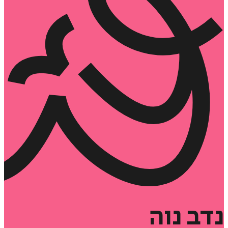
נדב
נוה