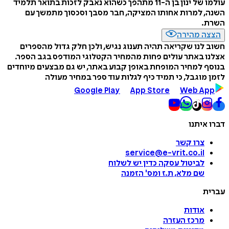
עולמו של ינון בן ה-11 מתהפך כשהוא נאבק לזכות בתואר תלמיד
השנה, למרות אחותו המציקה, חבר מסבך וסכסוך מתמשך עם
השרת.
הצצה מהירה
חשוב לנו שקריאה תהיה תענוג נגיש, ולכן חלק גדול מהספרים
אצלנו באתר עולים פחות מהמחיר הקטלוגי המודפס בגב הספר.
בנוסף למחיר המופחת באופן קבוע באתר, יש גם מבצעים מיוחדים
לזמן מוגבל, כי תמיד כיף לגלות עוד ספר במחיר מעולה
Google Play
App Store
Web App
דברו איתנו
צרו קשר
service@e-vrit.co.il
לביטול עסקה
כדין יש לשלוח
שם מלא, ת.ז ומס
'
הזמנה
עברית
אודות
מרכז העזרה