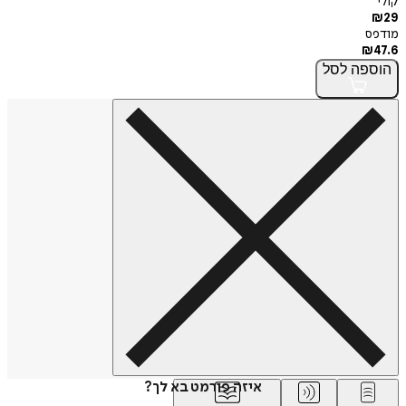
קולי
₪
29
מודפס
₪
47.6
הוספה
לסל
איזה פורמט בא לך?