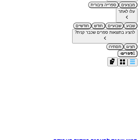
מבצעים
ספרייה ציבורית
עלו לאתר
שבוע
שבועיים
חודש
חודשיים
להציג בתוצאות ספרים שכבר קנית?
תציגו
תסתירו
›
1
ספרים