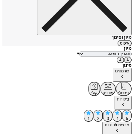
מיון וסינון
איפוס
מיון
▾
סינון
פורמטים
דיגיטלי
מודפס
קולי
ביקורות
1
2
3
4
5
מבצעים/הנחות