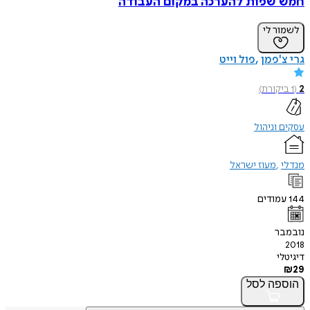
חמש שפות להערכה במקום העבודה
לשמור לי
גרי צ'פמן
פול וייט
2
(
1
ביקורת
)
עסקים וניהול
מנדלי
מעוז ישראל
144
עמודים
נובמבר
2018
דיגיטלי
₪
29
הוספה
לסל