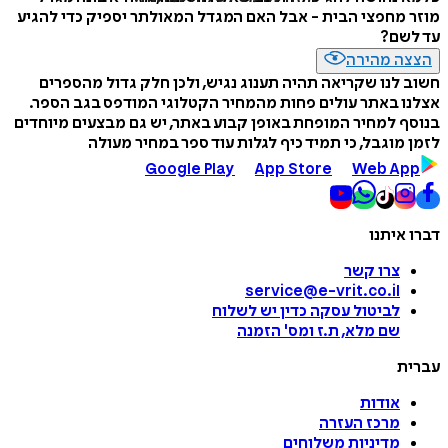
מוזר מחפצי הבית - אבל האם המגדל המאולתר יספיק כדי להגיע
עד לשם?
הצצה מהירה
חשוב לנו שקריאה תהיה תענוג נגיש, ולכן חלק גדול מהספרים
אצלנו באתר עולים פחות מהמחיר הקטלוגי המודפס בגב הספר.
בנוסף למחיר המופחת באופן קבוע באתר, יש גם מבצעים מיוחדים
לזמן מוגבל, כי תמיד כיף לגלות עוד ספר במחיר מעולה
Google Play
App Store
Web App
דברו איתנו
צרו קשר
service@e-vrit.co.il
לביטול עסקה
כדין יש לשלוח
שם מלא, ת.ז ומס
'
הזמנה
עברית
אודות
מרכז העזרה
מדיניות משלוחים