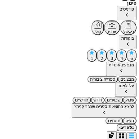
סינון
פורמטים
דיגיטלי
מודפס
קולי
ביקורות
1
2
3
4
5
מבצעים/הנחות
מבצעים
ספרייה ציבורית
עלו לאתר
שבוע
שבועיים
חודש
חודשיים
להציג בתוצאות ספרים שכבר קנית?
תציגו
תסתירו
›
1
ספרים