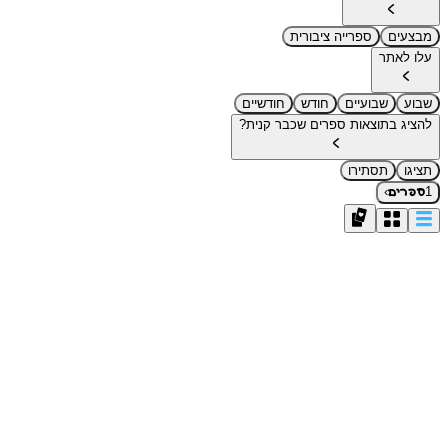
מבצעים
ספרייה ציבורית
עלו לאתר
שבוע
שבועיים
חודש
חודשיים
להציג בתוצאות ספרים שכבר קנית?
תציגו
תסתירו
›
1
ספרים