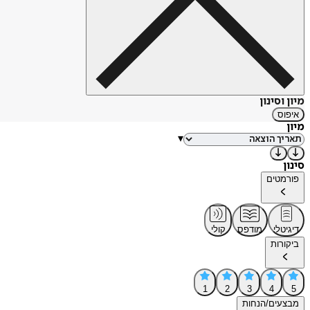
מיון וסינון
איפוס
מיון
▾
סינון
פורמטים
דיגיטלי
מודפס
קולי
ביקורות
1
2
3
4
5
מבצעים/הנחות