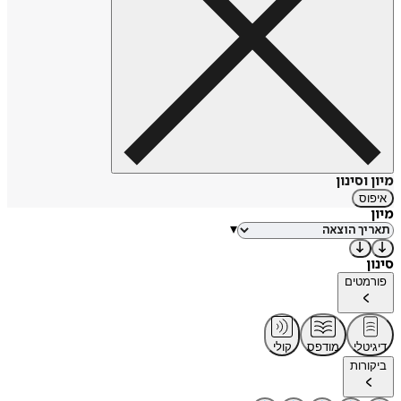
מיון וסינון
איפוס
מיון
▾
סינון
פורמטים
דיגיטלי
מודפס
קולי
ביקורות