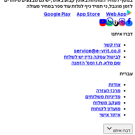
בנוסף למחיר המופחת באופן קבוע באתר, יש גם מבצעים מיוחדים
לזמן מוגבל, כי תמיד כיף לגלות עוד ספר במחיר מעולה
Google Play
App Store
Web App
דברו איתנו
צרו קשר
service@e-vrit.co.il
לביטול עסקה
כדין יש לשלוח
שם מלא, ת.ז ומס
'
הזמנה
עברית
אודות
מרכז העזרה
מדיניות משלוחים
מעקב משלוח
מועדון לקוחות
איזור אישי
דברו איתנו