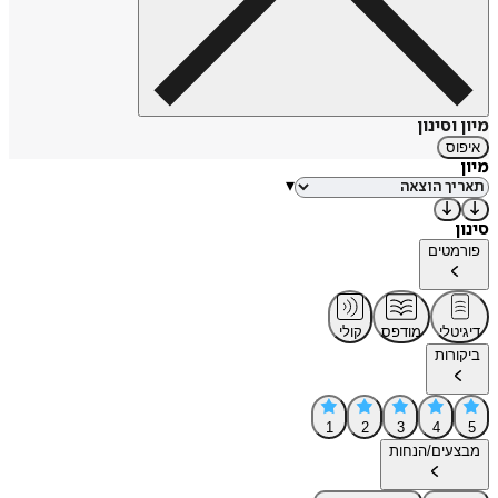
מיון וסינון
איפוס
מיון
▾
סינון
פורמטים
דיגיטלי
מודפס
קולי
ביקורות
1
2
3
4
5
מבצעים/הנחות