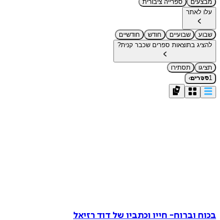
מבצעים
ספרייה ציבורית
עלו לאתר
שבוע
שבועיים
חודש
חודשיים
להציג בתוצאות ספרים שכבר קנית?
תציגו
תסתירו
›
1
ספרים
בכוח וברוח- חייו וכתביו של דוד רזיאל