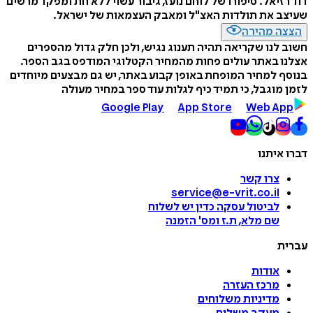
דוד רזיאל: סיפורו של לוחם נועז, גיבור עשוי ללא חת ומפקד מרשים
שעיצב את תולדות האצ"ל ומאבק העצמאות של ישראל.
הצצה מהירה
חשוב לנו שקריאה תהיה תענוג נגיש, ולכן חלק גדול מהספרים
אצלנו באתר עולים פחות מהמחיר הקטלוגי המודפס בגב הספר.
בנוסף למחיר המופחת באופן קבוע באתר, יש גם מבצעים מיוחדים
לזמן מוגבל, כי תמיד כיף לגלות עוד ספר במחיר מעולה
Google Play
App Store
Web App
דברו איתנו
צרו קשר
service@e-vrit.co.il
לביטול עסקה
כדין יש לשלוח
שם מלא, ת.ז ומס
'
הזמנה
עברית
אודות
מרכז העזרה
מדיניות משלוחים