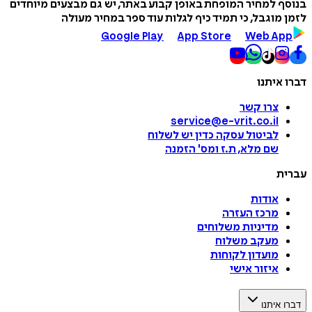
בנוסף למחיר המופחת באופן קבוע באתר, יש גם מבצעים מיוחדים
לזמן מוגבל, כי תמיד כיף לגלות עוד ספר במחיר מעולה
Google Play
App Store
Web App
דברו איתנו
צרו קשר
service@e-vrit.co.il
לביטול עסקה
כדין יש לשלוח
שם מלא, ת.ז ומס
'
הזמנה
עברית
אודות
מרכז העזרה
מדיניות משלוחים
מעקב משלוח
מועדון לקוחות
איזור אישי
דברו איתנו