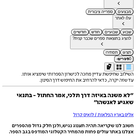
מבצעים
ספרייה ציבורית
עלו לאתר
שבוע
שבועיים
חודש
חודשיים
להציג בתוצאות ספרים שכבר קנית?
תציגו
תסתירו
›
0
ספרים
השילוב שחיפשת עדיין מחכה לכישרון הספרותי שימציא אותו.
עד שזה יקרה, כדאי להרחיב את החיפוש דרך הסינון.
״לא משנה באיזה דרך תלכי, אמר החתול - בתנאי
שאגיע לאנשהו״
אליס בארץ הפלאות / לואיס קרול
חשוב לנו שקריאה תהיה תענוג נגיש, ולכן חלק גדול מהספרים
אצלנו באתר עולים פחות מהמחיר הקטלוגי המודפס בגב הספר.