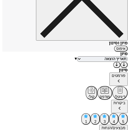
מיון וסינון
איפוס
מיון
▾
סינון
פורמטים
דיגיטלי
מודפס
קולי
ביקורות
1
2
3
4
5
מבצעים/הנחות