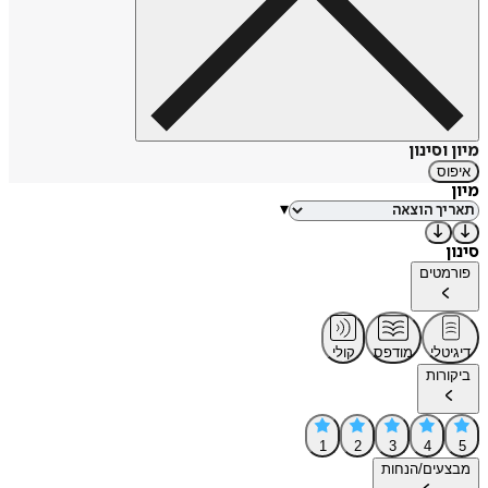
מיון וסינון
איפוס
מיון
▾
סינון
פורמטים
דיגיטלי
מודפס
קולי
ביקורות
1
2
3
4
5
מבצעים/הנחות