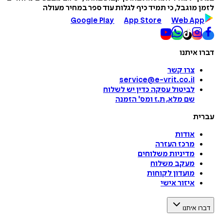
לזמן מוגבל, כי תמיד כיף לגלות עוד ספר במחיר מעולה
Google Play
App Store
Web App
דברו איתנו
צרו קשר
service@e-vrit.co.il
לביטול עסקה
כדין יש לשלוח
שם מלא, ת.ז ומס
'
הזמנה
עברית
אודות
מרכז העזרה
מדיניות משלוחים
מעקב משלוח
מועדון לקוחות
איזור אישי
דברו איתנו