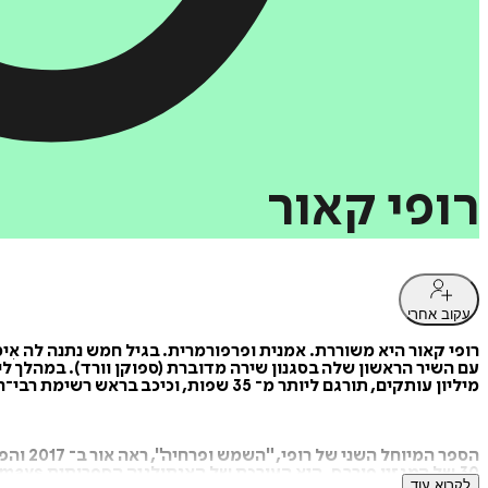
רופי
קאור
עקוב אחרי
רופי קאור היא משוררת. אמנית ופרפורמרית. בגיל חמש נתנה לה אִ
מיליון עותקים, תורגם ליותר מ־ 35 שפות, וכיכב בראש רשימת רבי־המכר של הניו יורק טיימס במשך יותר ממאה שבועות ברצף.
30 של המגזין פורבס. היא העורכת של האנתולגיה הספרותית mays של כותבים חדשים באוניברסיטאות אוקספורד וקיימברידג' לשנת 2016 , ומופיעה וברשימת bbc's 100 women.
לקרוא עוד