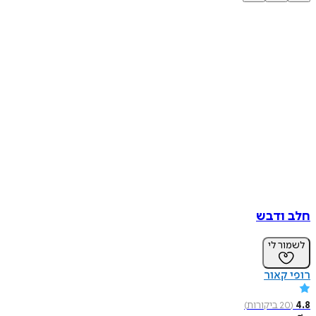
חלב ודבש
לשמור לי
רופי קאור
4.8
(
20
ביקורות
)