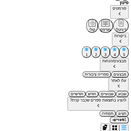
סינון
פורמטים
דיגיטלי
מודפס
קולי
ביקורות
1
2
3
4
5
מבצעים/הנחות
מבצעים
ספרייה ציבורית
עלו לאתר
שבוע
שבועיים
חודש
חודשיים
להציג בתוצאות ספרים שכבר קנית?
תציגו
תסתירו
›
1
ספרים