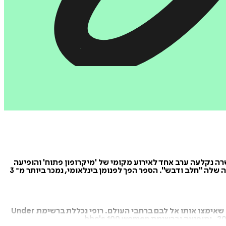
ה נקלעה ערב אחד לאירוע מקומי של 'מיקרופון פתוח' והופיעה
עם השיר הראשון שלה בסגנון שירה מדוברת (ספוקן וורד). במהלך לימודיה באוניברסיטת ווטרלו כתבה ואיירה את אסופת השירים הראשונה שלה "חלב ודבש". הספר הפך לפנומן בינלאומי, נמכר ביותר מ־ 3
הספר המיוחל השני של רופי, "השמש ופרחיה", ראה אור ב־ 2017 והפך לרב־מכר עולמי. בתוך 3 חודשים נמכרו מיליון עותקים שלו לקוראים שאימצו אותו אל לבם ברחבי העולם. רופי נכללת ברשימת Under