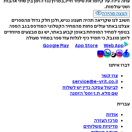
עתה גילה על קיומו את סיפור חייו, במרוץ נגד הזמן בין שתי אהבות
ושני עולמות.
הצצה מהירה
חשוב לנו שקריאה תהיה תענוג נגיש, ולכן חלק גדול מהספרים
אצלנו באתר עולים פחות מהמחיר הקטלוגי המודפס בגב הספר.
בנוסף למחיר המופחת באופן קבוע באתר, יש גם מבצעים מיוחדים
לזמן מוגבל, כי תמיד כיף לגלות עוד ספר במחיר מעולה
Google Play
App Store
Web App
דברו איתנו
צרו קשר
service@e-vrit.co.il
לביטול עסקה
כדין יש לשלוח
שם מלא, ת.ז ומס
'
הזמנה
עברית
אודות
מרכז העזרה
מדיניות משלוחים