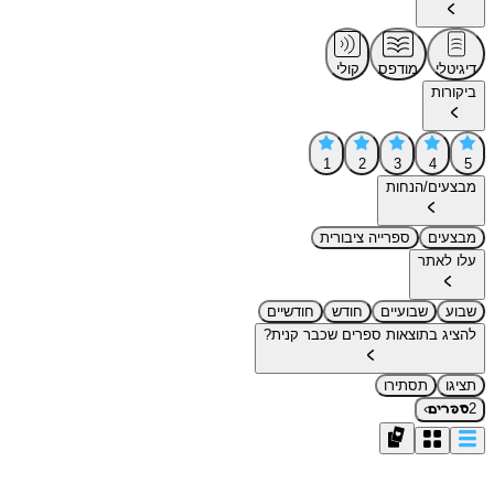
דיגיטלי
מודפס
קולי
ביקורות
1
2
3
4
5
מבצעים/הנחות
מבצעים
ספרייה ציבורית
עלו לאתר
שבוע
שבועיים
חודש
חודשיים
להציג בתוצאות ספרים שכבר קנית?
תציגו
תסתירו
›
2
ספרים