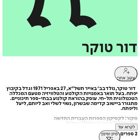
דור
טוקר
עקוב אחרי
דור טוקר, נולד בב׳ באייר תשל״א, 27 באפריל 1971 וגדל בקיבוץ
יפתח. בעל תואר באמנויות הקולנוע והטלוויזיה מטעם המכללה
הטכנולוגית תל-חי. עוסק בהוראת קולנוע בבתי-ספר תיכוניים.
מתגורר ביישוב קדימה שבשרון, נשוי לשלי ואב ליותם, ליעל
וליפתח.
מקור: לקסיקון הספרות העברית החדשה
https://tinyurl.com/2332n7as
לקרוא עוד
2 ספרים
מיון וסינון