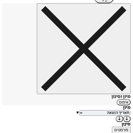
מיון וסינון
איפוס
מיון
▾
סינון
פורמטים