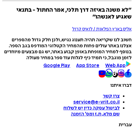
״לא משנה באיזה דרך תלכי, אמר החתול - בתנאי
שאגיע לאנשהו״
אליס בארץ הפלאות / לואיס קרול
חשוב לנו שקריאה תהיה תענוג נגיש, ולכן חלק גדול מהספרים
אצלנו באתר עולים פחות מהמחיר הקטלוגי המודפס בגב הספר.
בנוסף למחיר המופחת באופן קבוע באתר, יש גם מבצעים מיוחדים
לזמן מוגבל, כי תמיד כיף לגלות עוד ספר במחיר מעולה
Google Play
App Store
Web App
דברו איתנו
צרו קשר
service@e-vrit.co.il
לביטול עסקה
כדין יש לשלוח
שם מלא, ת.ז ומס
'
הזמנה
עברית