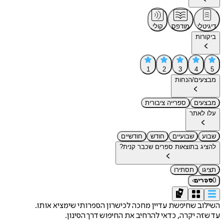
דיגיטלי
מודפס
קולי
ביקורות
1
2
3
4
5
מבצעים/הנחות
מבצעים
ספרייה ציבורית
עלו לאתר
שבוע
שבועיים
חודש
חודשיים
להציג בתוצאות ספרים שכבר קנית?
תציגו
תסתירו
›
0
ספרים
השילוב שחיפשת עדיין מחכה לכישרון הספרותי שימציא אותו.
עד שזה יקרה, כדאי להרחיב את החיפוש דרך הסינון.