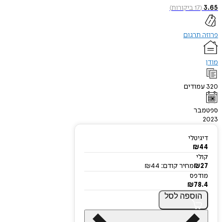
3.65
(
17
ביקורות
)
פרוזה תרגום
מודן
320
עמודים
ספטמבר
2023
דיגיטלי
₪
44
קולי
27
₪
מחיר קודם:
44
₪
מודפס
₪
78.4
הוספה
לסל