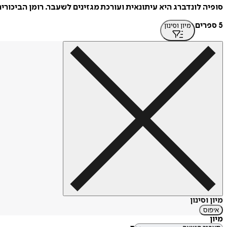
סופיה לונדברג היא עיתונאית ועורכת מגזינים לשעבר. רומן הביכורים שלה, "ספר הכתובות האדום", רא
5 ספרים
מיון וסינון
מיון וסינון
איפוס
מיון