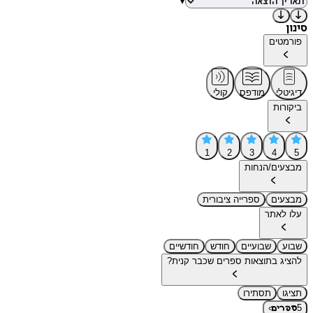
▾
סינון
פורמטים
דיגיטלי
מודפס
קולי
ביקורות
1
2
3
4
5
מבצעים/הנחות
מבצעים
ספרייה ציבורית
עלו לאתר
שבוע
שבועיים
חודש
חודשיים
להציג בתוצאות ספרים שכבר קנית?
תציגו
תסתירו
›
5
ספרים