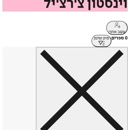
וינסטון
צ'רצ'יל
עקוב אחרי
0 ספרים
מיון וסינון