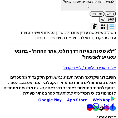
להציג בתוצאות ספרים שכבר קנית?
תציגו
תסתירו
›
0
ספרים
השילוב שחיפשת עדיין מחכה לכישרון הספרותי שימציא אותו.
עד שזה יקרה, כדאי להרחיב את החיפוש דרך הסינון.
״לא משנה באיזה דרך תלכי, אמר החתול - בתנאי
שאגיע לאנשהו״
אליס בארץ הפלאות / לואיס קרול
חשוב לנו שקריאה תהיה תענוג נגיש, ולכן חלק גדול מהספרים
אצלנו באתר עולים פחות מהמחיר הקטלוגי המודפס בגב הספר.
בנוסף למחיר המופחת באופן קבוע באתר, יש גם מבצעים מיוחדים
לזמן מוגבל, כי תמיד כיף לגלות עוד ספר במחיר מעולה
Google Play
App Store
Web App
דברו איתנו