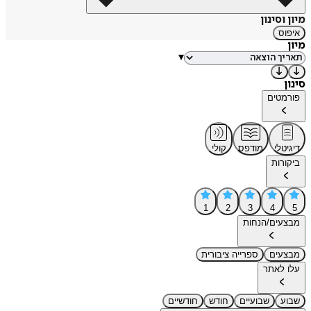
מיון וסינון
איפוס
מיון
▾
סינון
פורמטים
דיגיטלי
מודפס
קולי
ביקורות
1
2
3
4
5
מבצעים/הנחות
מבצעים
ספרייה ציבורית
עלו לאתר
שבוע
שבועיים
חודש
חודשיים