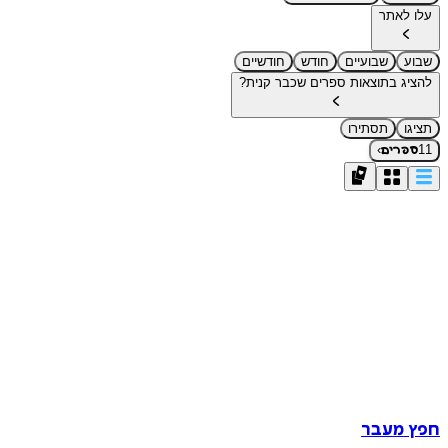
עלו לאתר
שבוע
שבועיים
חודש
חודשיים
להציג בתוצאות ספרים שכבר קנית?
תציגו
תסתירו
›
11
ספרים
חפץ מעבר