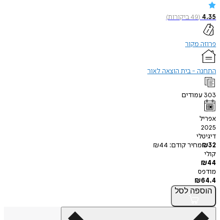
4.35
(
49
ביקורות
)
פרוזה מקור
התחנה - בית הוצאה לאור
303
עמודים
אפריל
2025
דיגיטלי
32
₪
מחיר קודם:
44
₪
קולי
₪
44
מודפס
₪
64.4
הוספה
לסל