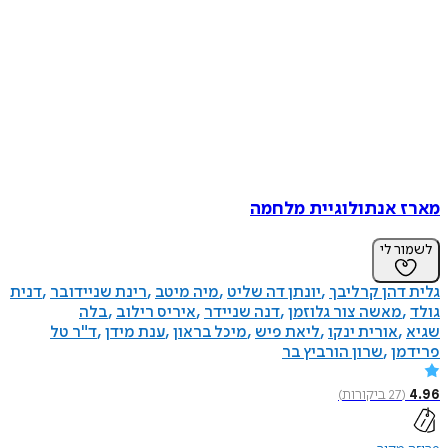
מארז אנתולוגיית מלחמה
לשמור לי
גלית דהן קרליבך
יונתן דה שליט
מיה מיטב
רינת שניידובר
דנית
גולד
מאשה צור גלוזמן
דנה שניידר
איריס רילוב
בלה
שגיא
אורית ינקו
ליאת פיש
מיכל בראון
ענת מידן
ד"ר טל
פרידמן
שרון הורביץ בר
4.96
(
27
ביקורות
)