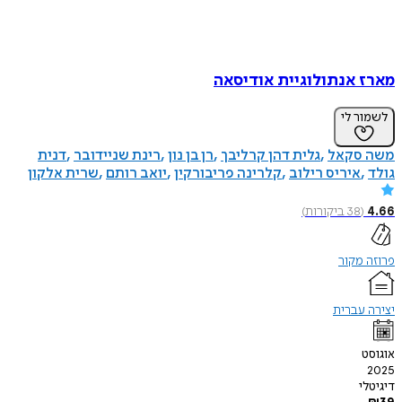
מארז אנתולוגיית אודיסאה
לשמור לי
משה סקאל
גלית דהן קרליבך
רן בן נון
רינת שניידובר
דנית
גולד
איריס רילוב
קלרינה פריבורקין
יואב רותם
שרית אלקון
4.66
(
38
ביקורות
)
פרוזה מקור
יצירה עברית
אוגוסט
2025
דיגיטלי