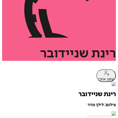
רינת
שניידובר
עקוב אחרי
רינת שניידובר
צילום: לילך מדר