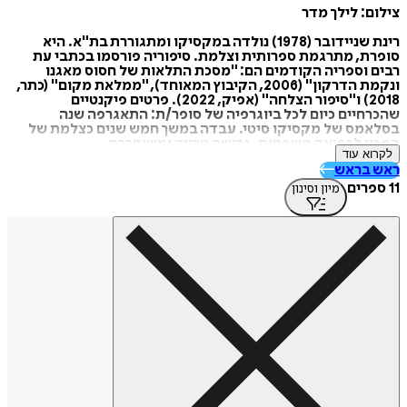
צילום: לילך מדר
רינת שניידובר (1978) נולדה במקסיקו ומתגוררת בת"א. היא
סופרת, מתרגמת ספרותית וצלמת. סיפוריה פורסמו בכתבי עת
רבים וספריה הקודמים הם: "מסכת התלאות של חסוס מאגנו
ונקמת הדרקון" (2006, הקיבוץ המאוחד), "ממלאת מקום" (כתר,
2018) ו"סיפור הצלחה" (אפיק, 2022). פרטים פיקנטיים
שהכרחיים כיום לכל ביוגרפיה של סופר/ת: התאגרפה שנה
בסלאמס של מקסיקו סיטי. עבדה במשך חמש שנים כצלמת של
המכון לרפואה משפטית. גרושה טרייה ומשוחררת.
לקרוא עוד
ראש בראש
11 ספרים
מיון וסינון