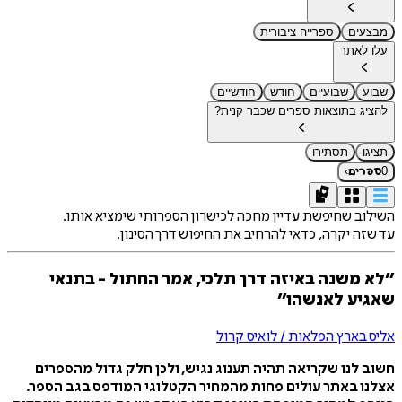
מבצעים
ספרייה ציבורית
עלו לאתר
שבוע
שבועיים
חודש
חודשיים
להציג בתוצאות ספרים שכבר קנית?
תציגו
תסתירו
›
0
ספרים
השילוב שחיפשת עדיין מחכה לכישרון הספרותי שימציא אותו.
עד שזה יקרה, כדאי להרחיב את החיפוש דרך הסינון.
״לא משנה באיזה דרך תלכי, אמר החתול - בתנאי
שאגיע לאנשהו״
אליס בארץ הפלאות / לואיס קרול
חשוב לנו שקריאה תהיה תענוג נגיש, ולכן חלק גדול מהספרים
אצלנו באתר עולים פחות מהמחיר הקטלוגי המודפס בגב הספר.