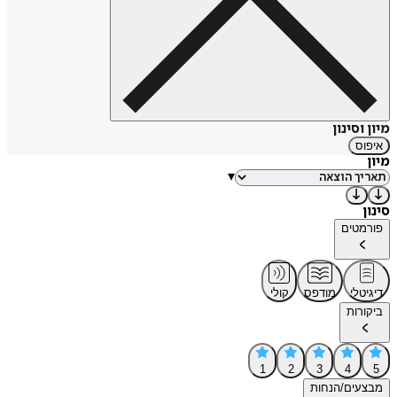
מיון וסינון
איפוס
מיון
▾
סינון
פורמטים
דיגיטלי
מודפס
קולי
ביקורות
1
2
3
4
5
מבצעים/הנחות