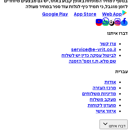
בנוסף למחיר המופחת באופן קבוע באתר, יש גם מבצעים מיוחדים
לזמן מוגבל, כי תמיד כיף לגלות עוד ספר במחיר מעולה
Google Play
App Store
Web App
דברו איתנו
צרו קשר
service@e-vrit.co.il
לביטול עסקה
כדין יש לשלוח
שם מלא, ת.ז ומס
'
הזמנה
עברית
אודות
מרכז העזרה
מדיניות משלוחים
מעקב משלוח
מועדון לקוחות
איזור אישי
דברו איתנו