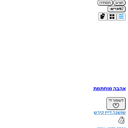
תציגו
תסתירו
›
2
ספרים
אהבה מוחתמת
לשמור לי
שושנה דיין קירש