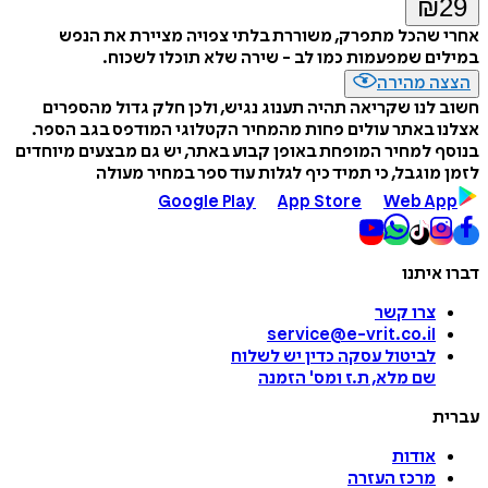
₪
29
אחרי שהכל מתפרק, משוררת בלתי צפויה מציירת את הנפש
במילים שמפעמות כמו לב - שירה שלא תוכלו לשכוח.
הצצה מהירה
חשוב לנו שקריאה תהיה תענוג נגיש, ולכן חלק גדול מהספרים
אצלנו באתר עולים פחות מהמחיר הקטלוגי המודפס בגב הספר.
בנוסף למחיר המופחת באופן קבוע באתר, יש גם מבצעים מיוחדים
לזמן מוגבל, כי תמיד כיף לגלות עוד ספר במחיר מעולה
Google Play
App Store
Web App
דברו איתנו
צרו קשר
service@e-vrit.co.il
לביטול עסקה
כדין יש לשלוח
שם מלא, ת.ז ומס
'
הזמנה
עברית
אודות
מרכז העזרה