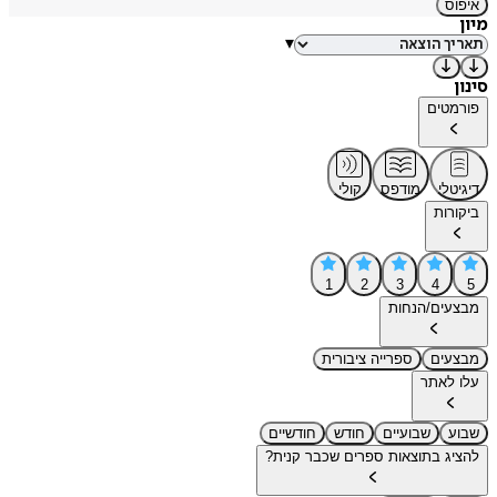
איפוס
מיון
▾
סינון
פורמטים
דיגיטלי
מודפס
קולי
ביקורות
1
2
3
4
5
מבצעים/הנחות
מבצעים
ספרייה ציבורית
עלו לאתר
שבוע
שבועיים
חודש
חודשיים
להציג בתוצאות ספרים שכבר קנית?