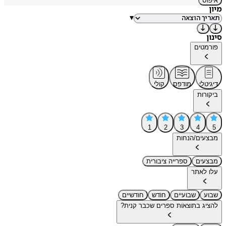
איפוס
מיון
▾
סינון
פורמטים
דיגיטלי
מודפס
קולי
ביקורות
1
2
3
4
5
מבצעים/הנחות
מבצעים
ספרייה ציבורית
עלו לאתר
שבוע
שבועיים
חודש
חודשיים
להציג בתוצאות ספרים שכבר קנית?