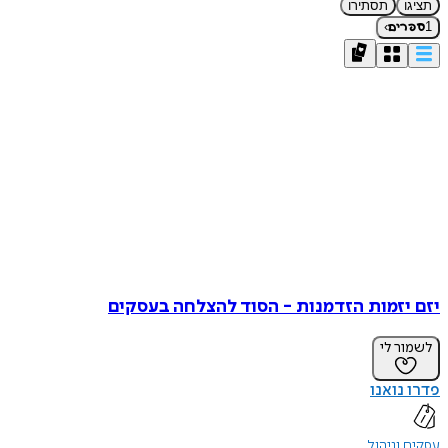
תציגו
תסתירו
›
1
ספרים
יזם יזמות הזדמנות - הסוד להצלחה בעסקים
לשמור לי
פדרו נואנו
עסקים וניהול