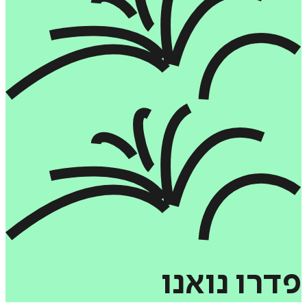
פדרו
נואנו