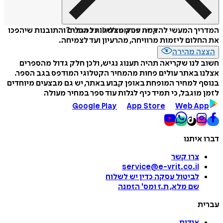
איזה פורמט לשלוח כמתנה?
המדריך המעשי להקמת עסק מצליח: כל הכלים והתובנות שיהפכו
את החלום ליזמות מרוויחה, מהרעיון ועד לצמיחה.
הצצה מהירה
חשוב לנו שקריאה תהיה תענוג נגיש, ולכן חלק גדול מהספרים
אצלנו באתר עולים פחות מהמחיר הקטלוגי המודפס בגב הספר.
בנוסף למחיר המופחת באופן קבוע באתר, יש גם מבצעים מיוחדים
לזמן מוגבל, כי תמיד כיף לגלות עוד ספר במחיר מעולה
Google Play
App Store
Web App
דברו איתנו
צרו קשר
service@e-vrit.co.il
לביטול עסקה
כדין יש לשלוח
שם מלא, ת.ז ומס
'
הזמנה
עברית
אודות