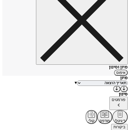
מיון וסינון
איפוס
מיון
▾
סינון
פורמטים
דיגיטלי
מודפס
קולי
ביקורות