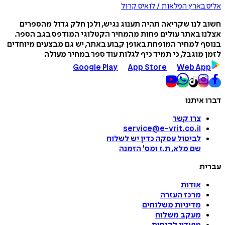
אליס בארץ הפלאות / לואיס קרול
חשוב לנו שקריאה תהיה תענוג נגיש, ולכן חלק גדול מהספרים
אצלנו באתר עולים פחות מהמחיר הקטלוגי המודפס בגב הספר.
בנוסף למחיר המופחת באופן קבוע באתר, יש גם מבצעים מיוחדים
לזמן מוגבל, כי תמיד כיף לגלות עוד ספר במחיר מעולה
Google Play
App Store
Web App
דברו איתנו
צרו קשר
service@e-vrit.co.il
לביטול עסקה
כדין יש לשלוח
שם מלא, ת.ז ומס
'
הזמנה
עברית
אודות
מרכז העזרה
מדיניות משלוחים
מעקב משלוח