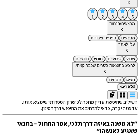
1
2
3
4
5
מבצעים/הנחות
מבצעים
ספרייה ציבורית
עלו לאתר
שבוע
שבועיים
חודש
חודשיים
להציג בתוצאות ספרים שכבר קנית?
תציגו
תסתירו
›
0
ספרים
השילוב שחיפשת עדיין מחכה לכישרון הספרותי שימציא אותו.
עד שזה יקרה, כדאי להרחיב את החיפוש דרך הסינון.
״לא משנה באיזה דרך תלכי, אמר החתול - בתנאי
שאגיע לאנשהו״