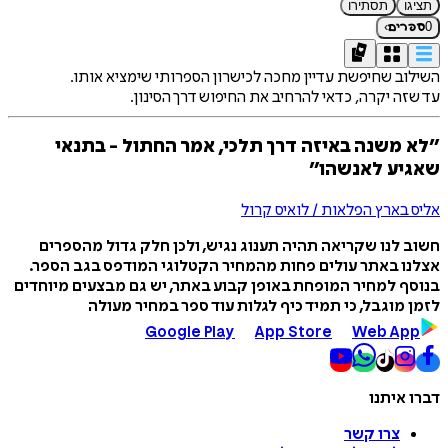
תציגו
תסתירו
›
0
ספרים
השילוב שחיפשת עדיין מחכה לכישרון הספרותי שימציא אותו.
עד שזה יקרה, כדאי להרחיב את החיפוש דרך הסינון.
״לא משנה באיזה דרך תלכי, אמר החתול - בתנאי
שאגיע לאנשהו״
אליס בארץ הפלאות / לואיס קרול
חשוב לנו שקריאה תהיה תענוג נגיש, ולכן חלק גדול מהספרים
אצלנו באתר עולים פחות מהמחיר הקטלוגי המודפס בגב הספר.
בנוסף למחיר המופחת באופן קבוע באתר, יש גם מבצעים מיוחדים
לזמן מוגבל, כי תמיד כיף לגלות עוד ספר במחיר מעולה
Google Play
App Store
Web App
דברו איתנו
צרו קשר