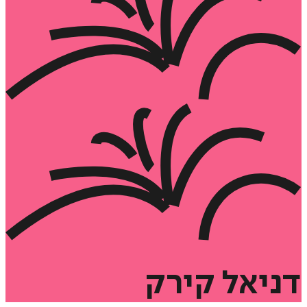
דניאל
קירק