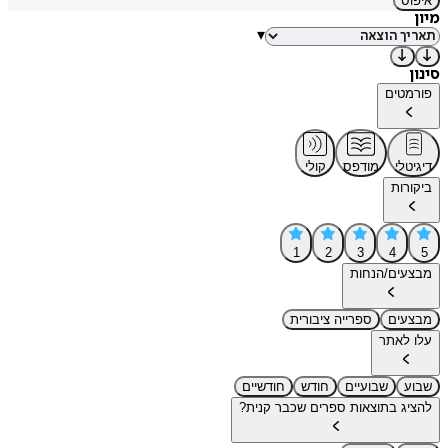
איפוס
מיון
▾
סינון
פורמטים
דיגיטלי
מודפס
קולי
ביקורות
1
2
3
4
5
מבצעים/הנחות
מבצעים
ספרייה ציבורית
עלו לאתר
שבוע
שבועיים
חודש
חודשיים
להציג בתוצאות ספרים שכבר קנית?