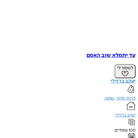
עד יתמלא שוב האסם
לשמור לי
יעקב ברזילי
פרוזה מקור
שואה
יעקב ברזילי
100
עמודים