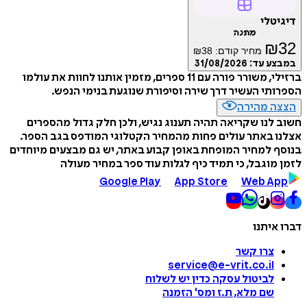
דיגיטלי
מתנה
₪
32
מחיר קודם:
38
₪
במבצע עד:
31/08/2026
ברזילי, משורר פורה עם 11 ספרים, מזמין אותנו לחוות את עולמו
הספרותי העשיר דרך שירה וסיפורת שנוגעת בנימי הנפש.
הצצה מהירה
חשוב לנו שקריאה תהיה תענוג נגיש, ולכן חלק גדול מהספרים
אצלנו באתר עולים פחות מהמחיר הקטלוגי המודפס בגב הספר.
בנוסף למחיר המופחת באופן קבוע באתר, יש גם מבצעים מיוחדים
לזמן מוגבל, כי תמיד כיף לגלות עוד ספר במחיר מעולה
Google Play
App Store
Web App
דברו איתנו
צרו קשר
service@e-vrit.co.il
לביטול עסקה
כדין יש לשלוח
שם מלא, ת.ז ומס
'
הזמנה