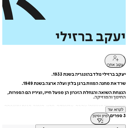
יעקב
ברזילי
עקוב אחרי
יעקב ברזילי נולד בהונגריה בשנת 1933.
שרד את מחנה המוות ברגן בלזן ועלה ארצה בשנת 1949.
הנצחת השואה והנחלת הזכרון הן מפעל חייו, וציריו הם הספרות,
החינוך והמוזיקה.
נושאי שיריו מגוונים: אהבה, ארוטיקה, טבע, הומור, הגות ומשפחה.
לקרוא עוד
רבים משיריו מולחנים לתזמורות, למקהלות ולהרכבים קאמריים
3 ספרים
מיון וסינון
ומבוצעים בארץ ובעולם.