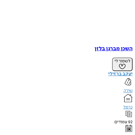
השכן מברגן בלזן
לשמור לי
יעקב ברזילי
שירה
כרמל
92
עמודים