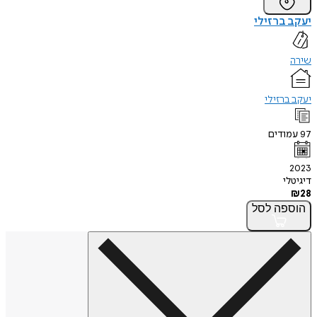
יעקב ברזילי
שירה
יעקב ברזילי
97
עמודים
2023
דיגיטלי
₪
28
הוספה
לסל