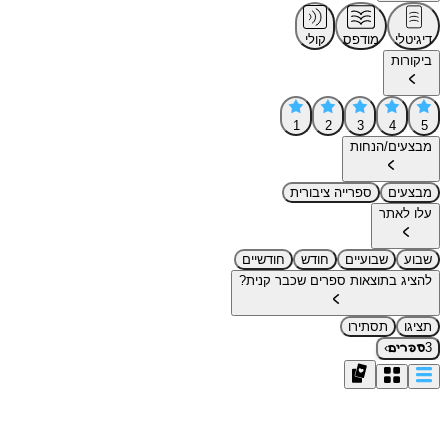
דיגיטלי
מודפס
קולי
ביקורות
1
2
3
4
5
מבצעים/הנחות
מבצעים
ספרייה ציבורית
עלו לאתר
שבוע
שבועיים
חודש
חודשיים
להציג בתוצאות ספרים שכבר קנית?
תציגו
תסתירו
›
3
ספרים