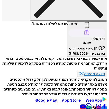
איזה פורמט לשלוח כמתנה?
דיגיטלי
מתנה
₪
32
מחיר קודם:
38
₪
במבצע עד:
31/08/2026
אחד-עשר גיבורי בית שאול המלך קמים לתחייה בפסיפס ביוגרפי
מרתק, המחבר את פיסות המידע הפזורות במקרא לדמויות שלמות
ונושמות.
הצצה מהירה
חשוב לנו שקריאה תהיה תענוג נגיש, ולכן חלק גדול מהספרים
אצלנו באתר עולים פחות מהמחיר הקטלוגי המודפס בגב הספר.
בנוסף למחיר המופחת באופן קבוע באתר, יש גם מבצעים מיוחדים
לזמן מוגבל, כי תמיד כיף לגלות עוד ספר במחיר מעולה
Google Play
App Store
Web App