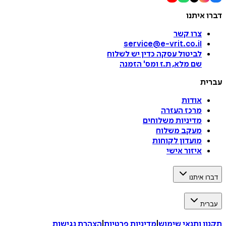
דברו איתנו
צרו קשר
service@e-vrit.co.il
לביטול עסקה
כדין יש לשלוח
שם מלא, ת.ז ומס
'
הזמנה
עברית
אודות
מרכז העזרה
מדיניות משלוחים
מעקב משלוח
מועדון לקוחות
איזור אישי
דברו איתנו
עברית
תקנון ותנאי שימוש
|
מדיניות פרטיות
|
הצהרת נגישות