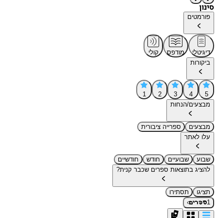
סינון
פורמטים
דיגיטלי
מודפס
קולי
ביקורות
1
2
3
4
5
מבצעים/הנחות
מבצעים
ספרייה ציבורית
עלו לאתר
שבוע
שבועיים
חודש
חודשיים
להציג בתוצאות ספרים שכבר קנית?
תציגו
תסתירו
›
1
ספרים