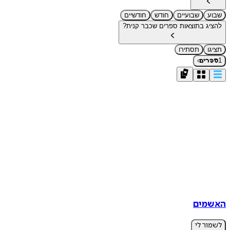
שבוע
שבועיים
חודש
חודשיים
להציג בתוצאות ספרים שכבר קנית?
תציגו
תסתירו
›
1
ספרים
האשמים
לשמור לי