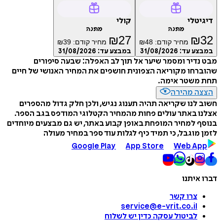
דיגיטלי
קולי
מתנה
מתנה
₪
27
₪
32
מחיר קודם:
48
₪
מחיר קודם:
39
₪
במבצע עד:
31/08/2026
במבצע עד:
31/08/2026
מבט נדיר ומסמר שיער אל תוך לב האפלה: שבעה סיפורים
שהוברחו מקוריאה הצפונית חושפים את המחיר האנושי של חיים
תחת משטר אימה.
הצצה מהירה
חשוב לנו שקריאה תהיה תענוג נגיש, ולכן חלק גדול מהספרים
אצלנו באתר עולים פחות מהמחיר הקטלוגי המודפס בגב הספר.
בנוסף למחיר המופחת באופן קבוע באתר, יש גם מבצעים מיוחדים
לזמן מוגבל, כי תמיד כיף לגלות עוד ספר במחיר מעולה
Google Play
App Store
Web App
דברו איתנו
צרו קשר
service@e-vrit.co.il
לביטול עסקה
כדין יש לשלוח