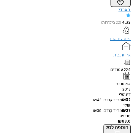
באנדי
4.32
(
22
ביקורות
)
פרוזה תרגום
אחוזת בית
224
עמודים
אוקטובר
2018
דיגיטלי
32
₪
מחיר קודם:
48
₪
קולי
27
₪
מחיר קודם:
39
₪
מודפס
₪
68.6
הוספה
לסל